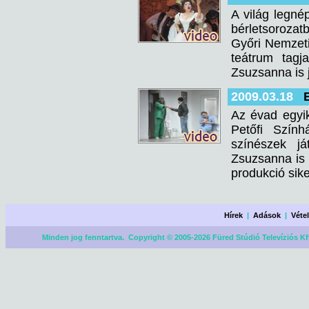
A világ legné
bérletsorozat
Győri Nemzeti
teátrum tagj
Zsuzsanna is 
2009.03.18
Az évad egyi
Petőfi Szín
színészek já
Zsuzsanna is 
produkció sike
Hírek
|
Adások
|
Véte
Minden jog fenntartva. Copyright © 2005-2026 Füred Stúdió Televíziós Kf