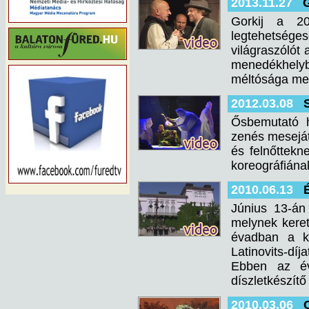
2013.11.27
G
Gorkij a 20
legtehetsége
világraszólót 
menedékhelyb
méltósága mel
2012.03.08
Ősbemutató h
zenés meseját
és felnőttekn
koreográfiána
2010.06.13
Június 13-án 
melynek kereté
évadban a kö
Latinovits-díj
Ebben az év
díszletkészítő
2010.03.06