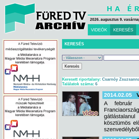
2026. augusztus 9. vasárna
VIDEÓK
KERESÉS
KERESÉS
Keresett riportalany:
Csarnóy Zsuzsann
Találatok száma:
6
2014.02.05
A február 7
Franciaország
gátlástalanul
kösztümös el
szenvedélybő