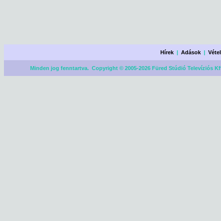
Hírek
|
Adások
|
Véte
Minden jog fenntartva. Copyright © 2005-2026 Füred Stúdió Televíziós Kf