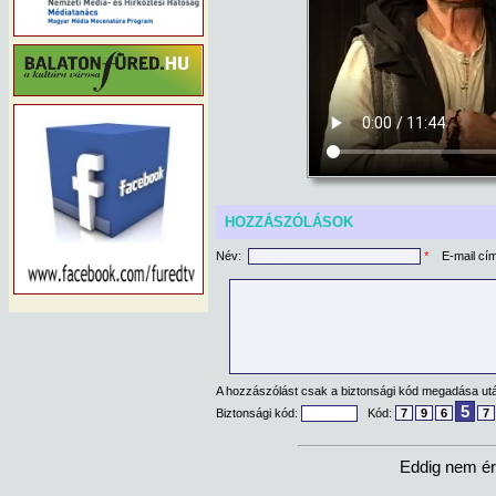
HOZZÁSZÓLÁSOK
Név:
*
E-mail cí
A hozzászólást csak a biztonsági kód megadása után
5
Biztonsági kód:
Kód:
7
9
6
7
Eddig nem ér