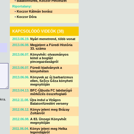
•
Balatonfüred, Koczor Pincészet
Riportalany:
•
Koczor Kálmán borász
•
Koczor Dóra
KAPCSOLÓDÓ VIDEÓK (38)
2013.06.19.
Nyári menetrend, több vonat
2013.06.08.
Megjelent a Füredi História
33. száma
2013.06.07.
Könyvhét: olvasmányos
kötet a boglári
pincegazdaságról
2013.06.07.
Füredi kiadványok a
könyvhéten
2013.06.06.
Könyvek az új barbarizmus
ellen, Szőcs Géza könyheti
megnyitóján
2013.04.13.
BFC-Újbuda FC labdarúgó
mérkőzés összefoglaló
kra.
2012.11.08.
Újra indul a Virágos
Balatonfüredért verseny
2012.06.12.
Könyv jelent meg Brázay
Zoltánról
2012.06.08.
A 83. Ünnepi Könyvhét
megnyitóján
2011.06.04.
Könyv jelent meg Helka
legendájáról