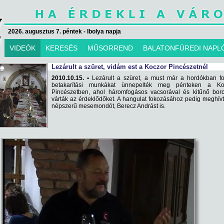
2026. augusztus 7. péntek - Ibolya napja
VIDEÓK
KERESÉS
MŰSORREND
BALATONFÜREDI NAPL
Lezárult a szüret, vidám est a Koczor Pincészetnél
2010.10.15. •
Lezárult a szüret, a must már a hordókban for
betakarítási munkákat ünnepelték meg pénteken a Ko
Pincészetben, ahol háromfogásos vacsorával és kitűnő boro
várták az érdeklődőket. A hangulat fokozásához pedig meghív
népszerű mesemondót, Berecz Andrást is.