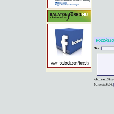
HOZZÁSZ
Név:
A hozzászólást 
Biztonsági kód: