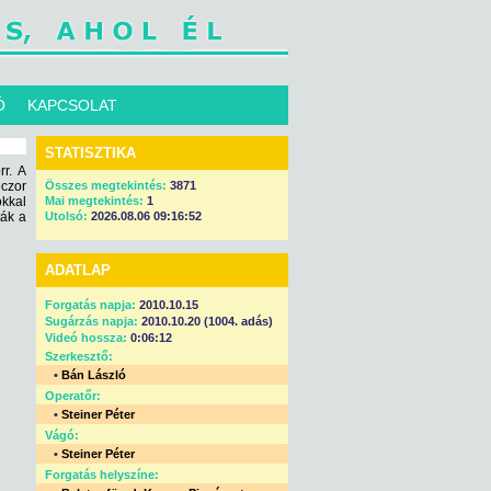
Ó
KAPCSOLAT
STATISZTIKA
r. A
czor
Összes megtekintés:
3871
kkal
Mai megtekintés:
1
ták a
Utolsó:
2026.08.06 09:16:52
ADATLAP
Forgatás napja:
2010.10.15
Sugárzás napja:
2010.10.20 (1004. adás)
Videó hossza:
0:06:12
Szerkesztő:
•
Bán László
Operatőr:
•
Steiner Péter
Vágó:
•
Steiner Péter
Forgatás helyszíne: