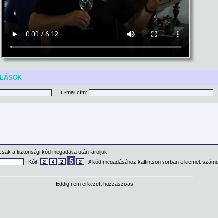
ÓLÁSOK
*
E-mail cím:
csak a biztonsági kód megadása után tároljuk.
5
Kód:
2
4
2
2
A kód megadásához kattintson sorban a kiemelt számo
Eddig nem érkezett hozzászólás.