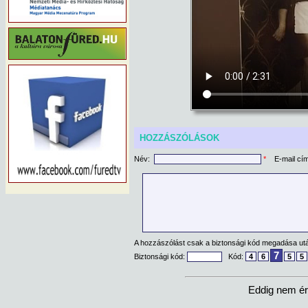
HOZZÁSZÓLÁSOK
Név:
*
E-mail cí
A hozzászólást csak a biztonsági kód megadása után
7
Biztonsági kód:
Kód:
4
6
5
5
Eddig nem ér