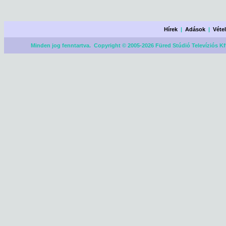
Hírek
|
Adások
|
Véte
Minden jog fenntartva. Copyright © 2005-2026 Füred Stúdió Televíziós Kf