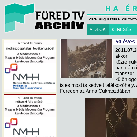
2026. augusztus 6. csütörtök
VIDEÓK
KERESÉS
50 éves
2011.07.3
akkori 
közreműkö
panorámá
többször 
különleg
is és most is kedvelt találkozóhely. 
Füreden az Anna Cukrászdában.