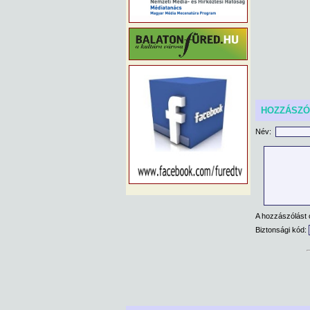
HOZZÁSZ
Név:
A hozzászólást 
Biztonsági kód: