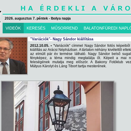
2026. augusztus 7. péntek - Ibolya napja
VIDEÓK
KERESÉS
MŰSORREND
BALATONFÜREDI NAPL
"Variációk"- Nagy Sándor kiállítása
2012.10.05. •
"Variációk" címmel Nagy Sándor fotós képeiből 
kiállítás az Arácsi Népházban. A tárlaton néhány kivételtől eltek
az elmúlt pár év termése látható. Nagy Sándor belső sugal
fényképez, a téma mindig megtalálja őt. Képeit a mai n
feleségének mutatja meg először. A Bakony Fotóklub veze
Mátyus Károlyt és Láng Tibort tartja mesterének.