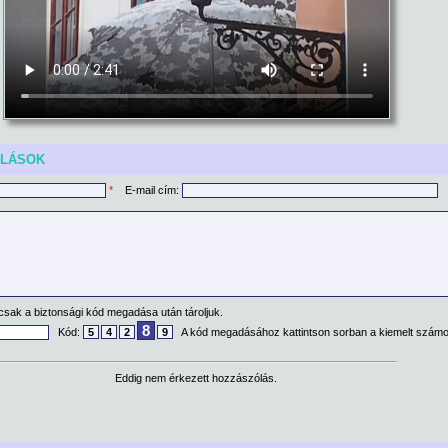
ÓLÁSOK
*
E-mail cím:
csak a biztonsági kód megadása után tároljuk.
8
Kód:
5
4
2
9
A kód megadásához kattintson sorban a kiemelt számo
Eddig nem érkezett hozzászólás.