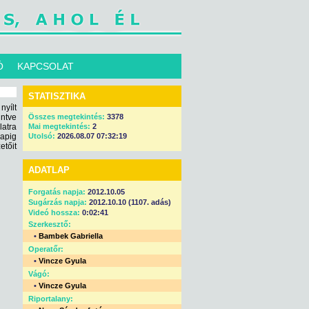
Ó
KAPCSOLAT
STATISZTIKA
nyílt
intve
Összes megtekintés:
3378
latra
Mai megtekintés:
2
apig
Utolsó:
2026.08.07 07:32:19
tőit
ADATLAP
Forgatás napja:
2012.10.05
Sugárzás napja:
2012.10.10 (1107. adás)
Videó hossza:
0:02:41
Szerkesztő:
•
Bambek Gabriella
Operatőr:
•
Vincze Gyula
Vágó:
•
Vincze Gyula
Riportalany: