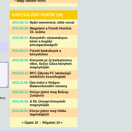
•
Nagy Sándor fotós
KAPCSOLÓDÓ VIDEÓK (38)
2013.06.19.
Nyári menetrend, több vonat
2013.06.08.
Megjelent a Füredi História
33. száma
2013.06.07.
Könyvhét: olvasmányos
kötet a boglári
pincegazdaságról
2013.06.07.
Füredi kiadványok a
könyvhéten
2013.06.06.
Könyvek az új barbarizmus
ellen, Szőcs Géza könyheti
megnyitóján
2013.04.13.
BFC-Újbuda FC labdarúgó
mérkőzés összefoglaló
2012.11.08.
Újra indul a Virágos
Balatonfüredért verseny
2012.06.12.
Könyv jelent meg Brázay
Zoltánról
kra.
2012.06.08.
A 83. Ünnepi Könyvhét
megnyitóján
2011.06.04.
Könyv jelent meg Helka
legendájáról
< Újabb 10
|
Régebbi 10 >