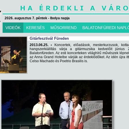
2026. augusztus 7. péntek - Ibolya napja
VIDEÓK
KERESÉS
MŰSORREND
BALATONFÜREDI NAPL
Gitárfesztivál Füreden
2013.06.25. •
Koncertek, előadások, mesterkurzusok, kotta
hangszerkiállítás várja a gitármuzsika kedvelőit június 2
Balatonfüreden. Az esti koncerteken világhírű művészek lépnek
az Anna Grand Hotelbe várják az érdeklődőket. Az idén újra it
Celso Machado és Poetrio Brasilis is.