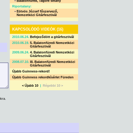
•
Balatonfüred, Tagore sétány
Riportalany:
•
Eötvös József főszervező,
Nemzetközi Gitárfesztivál
KAPCSOLÓDÓ VIDEÓK (16)
2010.06.24.
Befejeződött a gitárfesztivál
2010.06.19.
5. Balatonfüredi Nemzetközi
Gitárfesztivál
2009.06.24.
4. Balatonfüredi Nemzetközi
Gitárfesztivál
2008.07.10.
III. Balatonfüredi Nemzetközi
Gitárfesztivál
Újabb Guinness-rekord!
Újabb Guinness rekordkísérlet Füreden
< Újabb 10
|
Régebbi 10 >
kra.