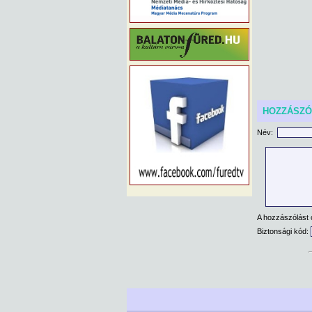
HOZZÁSZ
Név:
A hozzászólást 
Biztonsági kód: