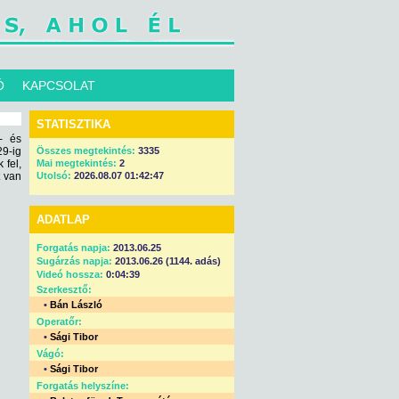
Ó
KAPCSOLAT
STATISZTIKA
- és
9-ig
Összes megtekintés:
3335
 fel,
Mai megtekintés:
2
t van
Utolsó:
2026.08.07 01:42:47
ADATLAP
Forgatás napja:
2013.06.25
Sugárzás napja:
2013.06.26 (1144. adás)
Videó hossza:
0:04:39
Szerkesztő:
•
Bán László
Operatőr:
•
Sági Tibor
Vágó:
•
Sági Tibor
Forgatás helyszíne: