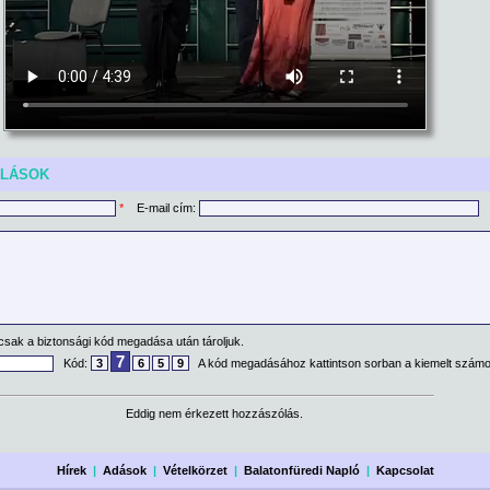
ÓLÁSOK
*
E-mail cím:
csak a biztonsági kód megadása után tároljuk.
7
Kód:
3
6
5
9
A kód megadásához kattintson sorban a kiemelt számo
Eddig nem érkezett hozzászólás.
Hírek
|
Adások
|
Vételkörzet
|
Balatonfüredi Napló
|
Kapcsolat