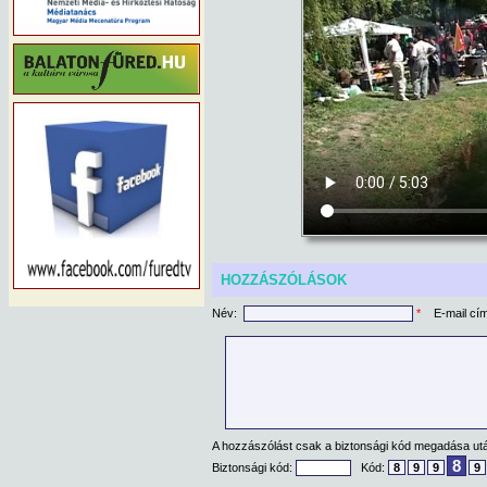
HOZZÁSZÓLÁSOK
Név:
*
E-mail cí
A hozzászólást csak a biztonsági kód megadása után
8
Biztonsági kód:
Kód:
8
9
9
9