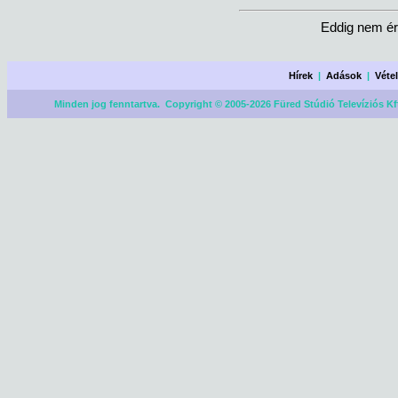
Eddig nem ér
Hírek
|
Adások
|
Véte
Minden jog fenntartva. Copyright © 2005-2026 Füred Stúdió Televíziós Kf