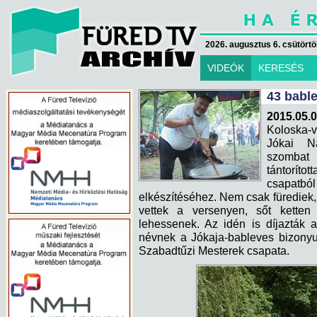
2026. augusztus 6. csütörtök
VIDEÓK
KERESÉS
43 bable
2015.05.0
Koloska-v
Jókai N
szombat 
tántorít
csapatból
elkészítéséhez. Nem csak fürediek,
vettek a versenyen, sőt ketten 
lehessenek. Az idén is díjazták 
névnek a Jókaja-bableves bizonyul
Szabadtűzi Mesterek csapata.