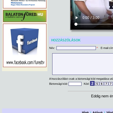
HOZZÁSZÓLÁSOK
Név:
*
E-mail cí
A hozzászólást csak a biztonsági kód megadása után
2
Biztonsági kód:
Kód:
5
6
7
7
Eddig nem ér
Hírek
|
Adások
|
Véte