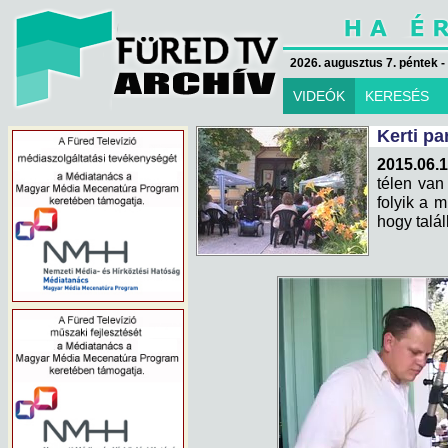
2026. augusztus 7. péntek -
VIDEÓK
KERESÉS
Kerti pa
2015.06.1
télen van
folyik a m
hogy talál