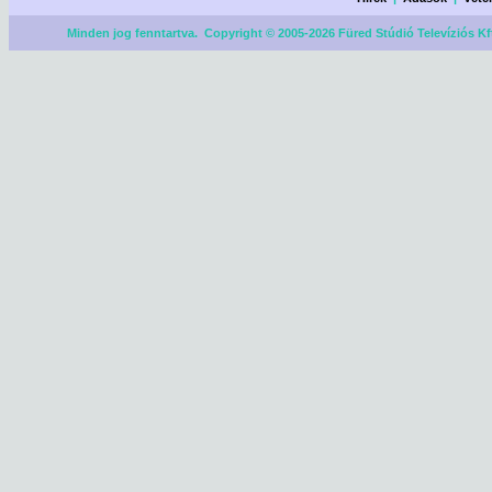
Minden jog fenntartva. Copyright © 2005-2026 Füred Stúdió Televíziós Kf