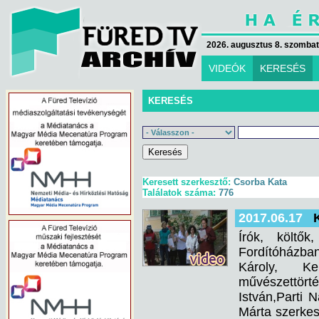
2026. augusztus 8. szombat 
VIDEÓK
KERESÉS
KERESÉS
Keresett szerkesztő:
Csorba Kata
Találatok száma:
776
2017.06.17
Írók, költők
Fordítóházban
Károly, K
művészettört
István,Parti 
Márta szerkes