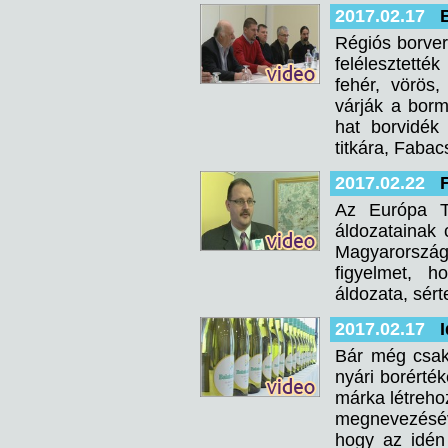
2017.02.17
Régiós borver
felélesztett
fehér, vörös
várják a bormi
hat borvidék
titkára, Fabac
2017.02.22
Az Európa T
áldozatainak 
Magyarországo
figyelmet, h
áldozata, sérte
2017.02.17
Bár még csak
nyári borérték
márka létreho
megnevezéséve
hogy az idén 