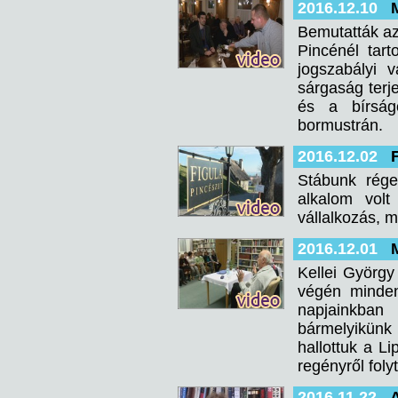
2016.12.10
Bemutatták az
Pincénél tar
jogszabályi 
sárgaság terj
és a bírság
bormustrán.
2016.12.02
Stábunk rége
alkalom volt
vállalkozás, m
2016.12.01
Kellei György 
végén minden
napjainkban
bármelyikünk s
hallottuk a L
regényről foly
2016.11.22
A