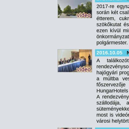
2017-re egysz
során két csa
étterem, cuk
szökőkutat és
ezen kívül mi
önkormányzati
polgármester.
2016.10.05
A találkozó
rendezvényso
hajógyári pro
a múltba ve
főszervezője 
HungarHotels
A rendezvényt
szállodája,
süteményekke
most is videór
városi helytör