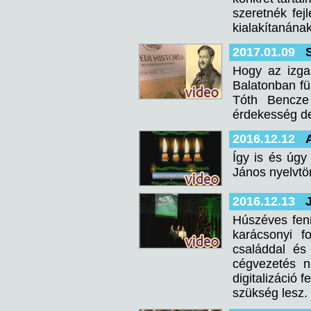
szeretnék fej
kialakítanának
2017.01.09
Hogy az izga
Balatonban für
Tóth Bencze
érdekesség de
2016.12.12
Így is és úgy
János nyelvtö
2016.12.13
Húszéves fenn
karácsonyi f
családdal és
cégvezetés n
digitalizáció 
szükség lesz.