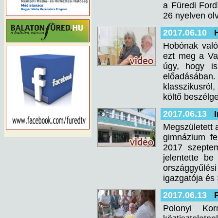
a Füredi For
26 nyelven ol
2017.06.10
Hobónak való
ezt meg a Va
úgy, hogy is
előadásában. 
klasszikusról
költő beszélge
2017.06.13
Megszületett 
gimnázium fe
2017 szeptem
jelentette be
országgyűlési 
igazgatója és 
2017.06.13
Polonyi Kor