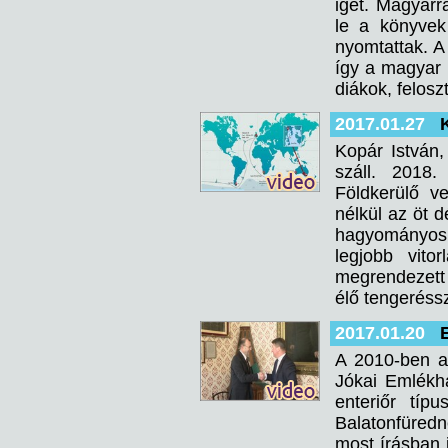
igét. Magyarra
le a könyvek
nyomtattak. A 
így a magyar 
diákok, felosz
2017.01.27
Kopár István,
száll. 2018.
Földkerülő v
nélkül az öt 
hagyományos 
legjobb vito
megrendezett 
élő tengeréss
2017.01.20
A 2010-ben a
Jókai Emlékh
enteriőr típ
Balatonfüred
most írásban 