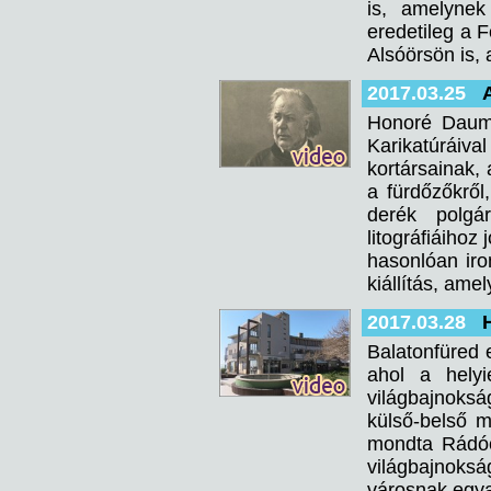
is, amelyne
eredetileg a 
Alsóörsön is, 
2017.03.25
Honoré Daumie
Karikatúráiva
kortársainak, 
a fürdőzőkről,
derék polgár
litográfiáihoz
hasonlóan iro
kiállítás, ame
2017.03.28
Balatonfüred 
ahol a hely
világbajnoksá
külső-belső 
mondta Rádócz
világbajnoks
városnak egya