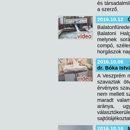
és társadalmi
a szerző.
2016.10.12
Balatonfüred
Balatoni Halg
melynek sorá
compó, széles
horgászok na
2016.10.06
dr. Bóka Ist
A Veszprém me
szavaztak öt
érvényes szav
nem mellett sz
maradt valam
aránya, u
választóker
sajtótájékozta
2016.10.10