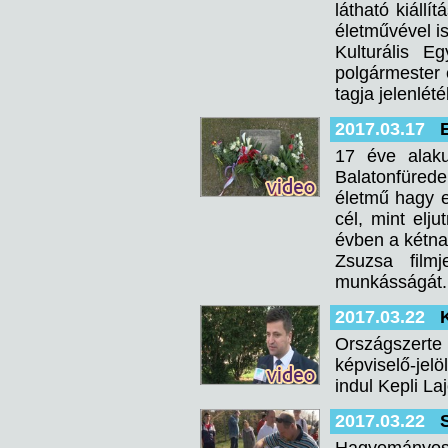
látható kiállí
életművével is
Kulturális E
polgármester 
tagja jelenlét
2017.03.17
17 éve alaku
Balatonfürede
életmű hagy e
cél, mint elj
évben a kétna
Zsuzsa film
munkásságát.
2017.03.22
Országszerte
képviselő-jel
indul Kepli La
2017.03.22