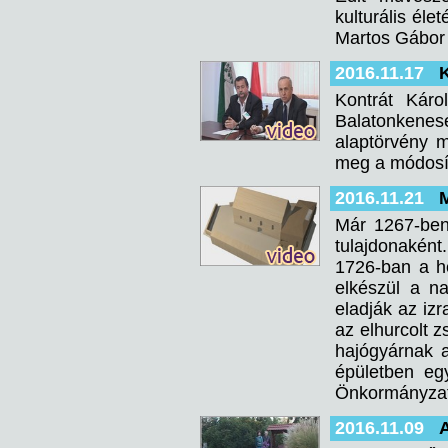
kulturális éle
Martos Gábor v
2016.11.17
K
Kontrát Károl
Balatonkenes
alaptörvény m
meg a módosít
2016.11.21
M
Már 1267-ben 
tulajdonaként
1726-ban a he
elkészül a n
eladják az izr
az elhurcolt 
hajógyárnak a
épületben eg
Önkormányzat
2016.11.09