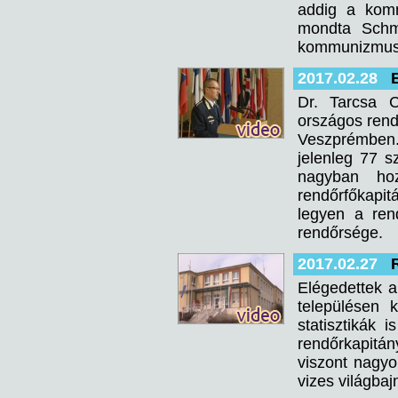
addig a komm
mondta Schm
kommunizmus 
2017.02.28
Dr. Tarcsa 
országos rend
Veszprémben.
jelenleg 77 s
nagyban ho
rendőrfőkapit
legyen a ren
rendőrsége.
2017.02.27
Elégedettek a
településen 
statisztikák
rendőrkapitán
viszont nagyob
vizes világba