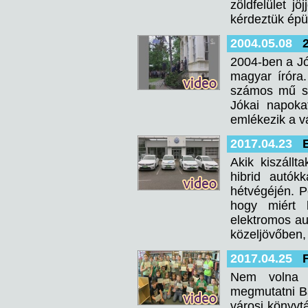
zöldfelület jö
kérdeztük épü
2004.05.08
2004-ben a Jó
magyar íróra.
számos mű sz
Jókai napoka
emlékezik a v
2017.04.23
Akik kiszállt
hibrid autók
hétvégéjén. P
hogy miért l
elektromos au
közeljövőben,
2017.04.25
Nem volna r
megmutatni Bal
városi könyvt