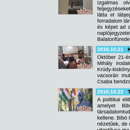
Izgalmas ol
feljegyzéseke
látta el lábj
forradalom tár
és képet ad a
naplójegyzete
Balatonfürede
2016.10.21
Október 21-én
Mihály iroda
Krúdy-kisköny
vacsorán mut
Csaba bendzs
2016.10.22
A politikai e
amelyet Bib
társadalomtu
kellene. Bibó 
nézetűek, de