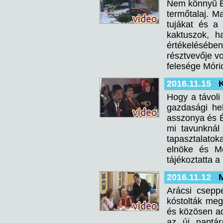
Nem könnyű B
termőtalaj. M
tujákat és a 
kaktuszok, h
értékelésébe
résztvevője v
felesége Móric
2016.11.15
Hogy a távoli
gazdasági he
asszonya és É
mi tavunknál
tapasztalatok
elnöke és Mo
tájékoztatta a
2016.11.12
Arácsi csepp
kóstolták meg
és közösen a
az új naptár