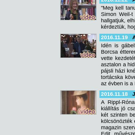
"Meg kell tan
Simon Weil-t 
hallgatjuk, el
kérdeztük, ho
2016.11.19
Idén is gábe
Borcsa éttere
vette kezdeté
asztalon a hi
pájsli házi kn
tortácska köv
az évben is a
2016.11.18
J
A Rippl-Róna
kiállítás jó 
két szinten 
kölcsönözték 
magazin szerve
Edit művésze