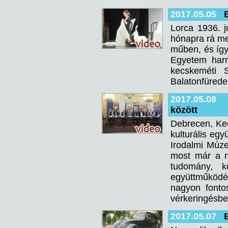
2017.05.05
Lorca 1936. j
hónapra rá meg
műben, és így
Egyetem harm
kecskeméti S
Balatonfürede
2017.05.08
között
Debrecen, Kec
kulturális eg
Irodalmi Múze
most már a n
tudomány, k
együttműködés
nagyon fonto
vérkeringésbe 
2017.05.07