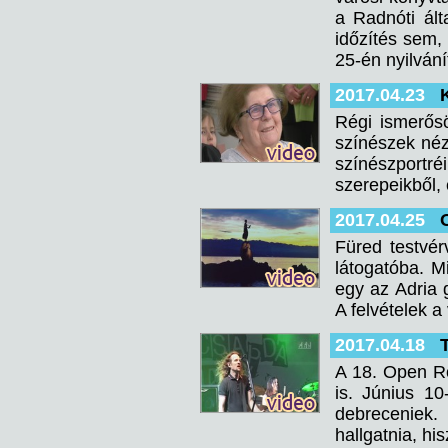
a Radnóti ált
időzítés sem, 
25-én nyilvání
2017.04.23
Régi ismerősö
színészek néz
színészportréi
szerepeikből, 
2017.04.25
Füred testvér
látogatóba. Mi
egy az Adria 
A felvételek a
2017.04.18
A 18. Open Ro
is. Június 1
debreceniek.
hallgatnia, hi