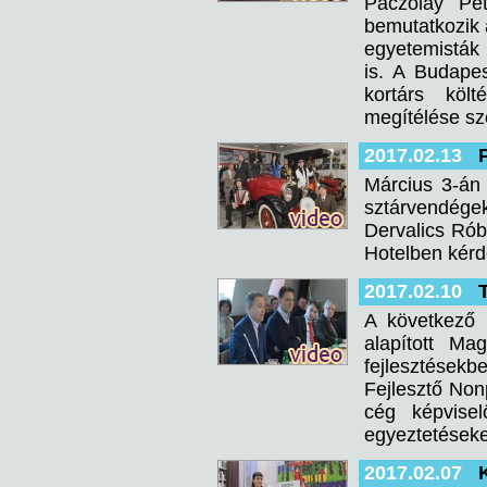
Paczolay Pé
bemutatkozik a
egyetemisták 
is. A Budapes
kortárs költ
megítélése sz
2017.02.13
Március 3-án 
sztárvendégek
Dervalics Rób
Hotelben kérd
2017.02.10
A következő n
alapított Ma
fejlesztésekb
Fejlesztő Nonp
cég képvise
egyeztetéseket
2017.02.07