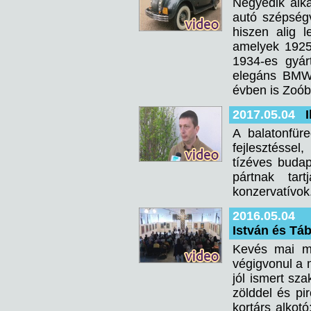
Negyedik alk
autó szépségv
hiszen alig l
amelyek 1925-
1934-es gyár
elegáns BMW 
évben is Zoób 
2017.05.04
A balatonfüre
fejlesztéssel,
tízéves budap
pártnak tar
konzervatívok
2016.05.04
István és Tá
Kevés mai mű
végigvonul a 
jól ismert sz
zölddel és p
kortárs alkot