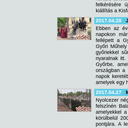
felkérésére 
kiállítás a Kis
2017.04.28
Ebben az évb
napokon már
fellépett a 
Győri Műhely 
győriekkel sű
nyaralnak itt
Győrbe, ame
országban a 
napok keretéb
amelyek egy h
2017.04.27
Nyolcezer nég
felszínén Bal
amelyekkel a 
körülbelül 20
pontjára. A l