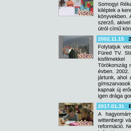
Somogyi Réka 
kiléptek a ke
könyvekben. A
szerző, akive
útról című kön
2002.11.15
Folytatjuk v
Füred TV. Stá
kisfilmekkel
Törökország m
évben. 2002.
jártunk, ahol
gímszarvasok
kapnak új erő
igen drága go
2017.01.31
A hagyomány 
wittenbergi v
reformáció. N