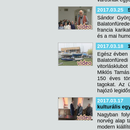
2017.03.25
Sándor Györg
Balatonfürede
francia karik
és a mai humo
2017.03.18
Egész évben ü
Balatonfüred
vitorlásklubo
Miklós Tamás 
150 éves tör
tagokat. Az 
hajózó legidős
2017.03.17
kulturális eg
Nagyban foly
norvég alap t
modern kiállí