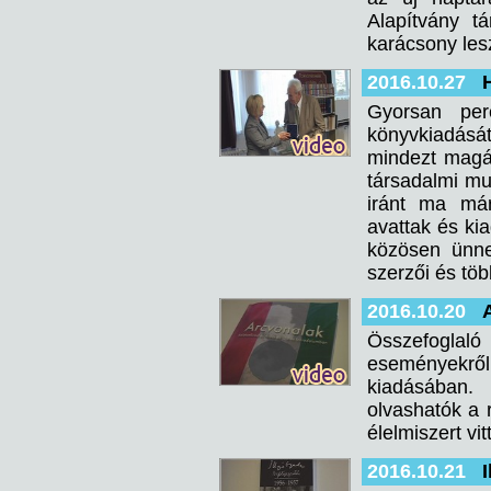
Alapítvány t
karácsony les
2016.10.27
Gyorsan per
könyvkiadását
mindezt magá
társadalmi mu
iránt ma már
avattak és ki
közösen ünne
szerzői és töb
2016.10.20
Összefoglal
eseményekről
kiadásában.
olvashatók a 
élelmiszert vi
2016.10.21