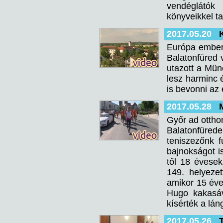
vendéglátók 
könyveikkel t
2017.05.20
Európa embere
Balatonfüred 
utazott a Mün
lesz harminc 
is bevonni az
2017.05.28
Győr ad otthon
Balatonfüred
teniszezőnk 
bajnokságot i
től 18 évesek
149. helyezet
amikor 15 éve
Hugo kakasáva
kísérték a lán
2017.05.26