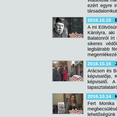
vitastílusa m
ezért egyre i
társadalomkuta
2016.10.15
A mi Eötvösü
Károlyra, aki
Balatonról írt
sikeres védő
legbátrabb fér
megemlékezés
2016.10.16
Arácson és Ba
képviselője, 
képviselő. A
tapasztalatair
2016.10.14
Fert Monika 
megbecsülésé
lehetőségünk 