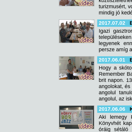
köztisztelet
turizmusért, v
mindig jó kedé
2017.07.02
Igazi gasztr
településeke
legyenek enn
persze amíg a
2017.06.01
Hogy a skótok
Remember Bann
brit napon. 1
angolokat, és
angolul tanu
angolul, az isk
2017.06.06
Aki lemegy F
Könyvhét kap
óráig sétáló