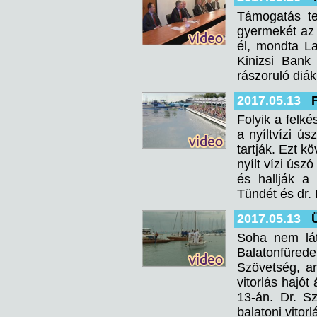
Támogatás te
gyermekét az 
él, mondta La
Kinizsi Bank
rászoruló diá
2017.05.13
Folyik a felké
a nyíltvízi ús
tartják. Ezt k
nyílt vízi úsz
és hallják a 
Tündét és dr.
2017.05.13
Soha nem láto
Balatonfüred
Szövetség, am
vitorlás hajó
13-án. Dr. Sz
balatoni vitor