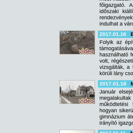
főigazgató. 
időszaki kiá
rendezvényeke
indulhat a vá
2017.01.16
Folyik az ép
támogatásáva
használható fe
volt, régésze
vizsgálták, a
körüli lány c
2017.01.18
Január elsejé
megalakultak 
működtetési 
hogyan sikerü
gimnázium áté
irányító igazg