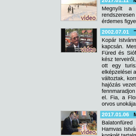
2017.01.11
M
Megnyílt a 
rendszeresen 
érdemes figye
2002.07.01
Kopár István
kapcsán. Mesé
Füred és Sióf
kész terveirő
ott egy turi
elképzelései 
változtak, ko
hajózás vezet
fennmaradjon 
el. Fia, a Fl
orvos unokája,
2017.01.06
Balatonfüred
Hamvas Istvá
konkrét tarta