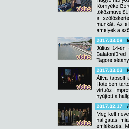
Hagyományos 
Környéke Borút
tőközművelőt, 
a szőlőskert
munkát. Az el
amelyek a szől
2017.03.08
Július 14-én 
Balatonfüred 
Tagore sétány 
2017.03.03
Állva tapsol
Hotelben tart
virtuóz impr
nyújtott a hal
2017.02.17
Meg kell neve
hallgatás mi
emlékezés. Mí