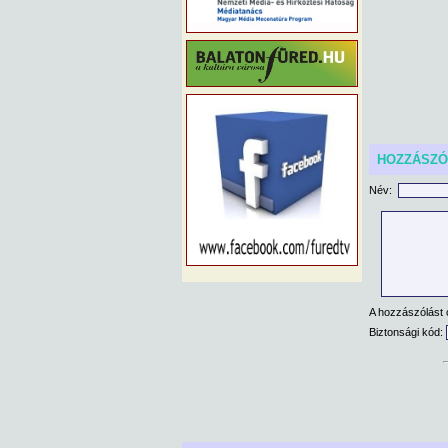
HOZZÁSZ
Név:
A hozzászólást 
Biztonsági kód: