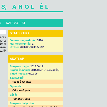
Ó
KAPCSOLAT
STATISZTIKA
eres
met a
Összes megtekintés:
3570
rosi
Mai megtekintés:
1
yeken
Utolsó:
2026.08.06 00:55:32
szítő
ADATLAP
Forgatás napja:
2015.06.17
Sugárzás napja:
2015.07.01 (1249. adás)
Videó hossza:
0:02:06
Szerkesztő:
•
Szegő András
Operatőr:
•
Vincze Gyula
Vágó:
•
Vincze Gyula
Forgatás helyszíne: