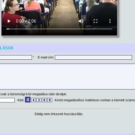
ÓLÁSOK
*
E-mail cím:
csak a biztonsági kód megadása után tároljuk.
4
Kód:
4
3
8
8
A kód megadásához kattintson sorban a kiemelt számo
Eddig nem érkezett hozzászólás.