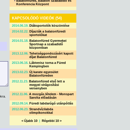
•
Balatonfüred, Balaton Szabadidő és
Konferencia Központ
KAPCSOLÓDÓ VIDEÓK (54)
2014.06.19.
Diáksportolók köszöntése
2014.02.22.
Díjazták a balatonfüredi
sportolókat
2014.01.18.
Balatonfüred Gyermekei
Sportnap a szabadidő
központban
2013.12.06.
Tehetséggondozásért kapott
díjat Balatonfüred
2013.06.16.
Lábtenisz torna a Füred
Kempingben
2013.02.23.
Új karate egyesület
Balatonfüreden
2012.11.23.
Balatonfüred első lett a
megyei virágosítási
versenyben
2012.11.06.
A mozgás lételem - Monspart
kra.
Sarolta előadásán
2012.09.14.
Füredi labdarúgó utánpótlás
2012.06.23.
Strandvízilabda
olimpikonokkal
< Újabb 10
|
Régebbi 10 >