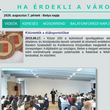
2026. augusztus 7. péntek - Ibolya napja
VIDEÓK
KERESÉS
MŰSORREND
BALATONFÜREDI NAPL
Kitüntették a diáksportolókat
2015.06.17. •
Közel 200 a különböző sportágakban sik
általános és középiskolás tanuló vehetett át elismerő emlékér
Balaton Szabadidő és Konferencia Központban megtartott vá
ünnepségen. A díjátadón az országos, illetve a megyei versen
elért eredményeik alapján jutalmazták a fiatalokat a felké
tanáraikat, és edzőiket.