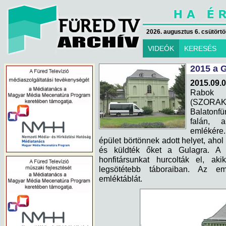
2026. augusztus 6. csütörtök
VIDEÓK
KERESÉS
2015 a 
2015.09.0
Rabok 
(SZORAK
Balatonfü
falán, a
emlékére
épület börtönnek adott helyet, aho
és küldték őket a Gulagra. A 
honfitársunkat hurcolták el, ak
legsötétebb táboraiban. Az em
emléktáblát.