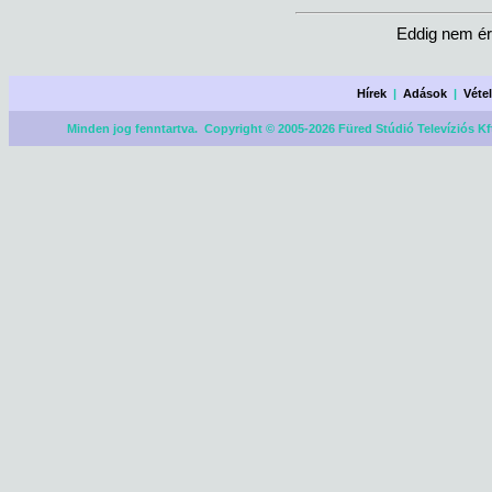
Eddig nem ér
Hírek
|
Adások
|
Véte
Minden jog fenntartva. Copyright © 2005-2026 Füred Stúdió Televíziós Kf