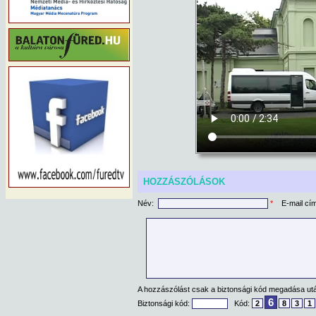
HOZZÁSZÓLÁSOK
Név:
*
E-mail cí
A hozzászólást csak a biztonsági kód megadása után
6
Biztonsági kód:
Kód:
2
8
3
1