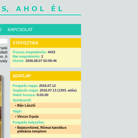
Ó
KAPCSOLAT
STATISZTIKA
seki
lkét
Összes megtekintés:
4433
n. A
Mai megtekintés:
2
avaly
Utolsó:
2026.08.07 02:09:46
ADATLAP
Forgatás napja:
2016.07.12
Sugárzás napja:
2016.07.13 (1303. adás)
Videó hossza:
0:03:00
Szerkesztő:
•
Bán László
Vágó:
•
Vincze Gyula
Forgatás helyszíne:
•
Balatonfüred, Római katolikus
plébánia templom