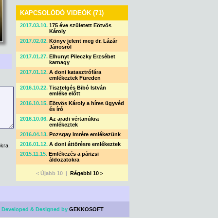
KAPCSOLÓDÓ VIDEÓK (71)
2017.03.10.
175 éve született Eötvös
Károly
2017.02.02.
Könyv jelent meg dr. Lázár
Jánosról
2017.01.27.
Elhunyt Pileczky Erzsébet
karnagy
2017.01.12.
A doni katasztrófára
emlékeztek Füreden
2016.10.22.
Tisztelgés Bibó István
emléke előtt
2016.10.15.
Eötvös Károly a híres ügyvéd
és író
2016.10.06.
Az aradi vértanúkra
emlékeztek
2016.04.13.
Pozsgay Imrére emlékezünk
2016.01.12.
A doni áttörésre emlékeztek
kra.
2015.11.15.
Emlékezés a párizsi
áldozatokra
< Újabb 10 |
Régebbi 10 >
 Developed & Designed by
GEKKOSOFT