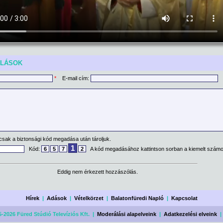
ÓLÁSOK
*
E-mail cím:
csak a biztonsági kód megadása után tároljuk.
1
Kód:
6
5
7
2
A kód megadásához kattintson sorban a kiemelt számo
Eddig nem érkezett hozzászólás.
Hírek
|
Adások
|
Vételkörzet
|
Balatonfüredi Napló
|
Kapcsolat
-2026 Füred Stúdió Televíziós Kft. |
Moderálási alapelveink
|
Adatkezelési elveink
|