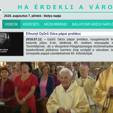
2026. augusztus 7. péntek - Ibolya napja
VIDEÓK
KERESÉS
MŰSORREND
BALATONFÜREDI NAPL
Elhunyt Gyűrű Géza pápai prelátus
2016.07.12. •
Gyűrű Géza pápai prelátus, nyugalmazott ér
helynök július 4-én, életének 85. évében visszaadta le
Teremtőjének, -áll a Veszprémi Főegyházmegye közleményébe
balatonfüredi plébános harminc évig szolgált a városban, t
ünnepelte pappá szentelésének 60. évfordulóját.