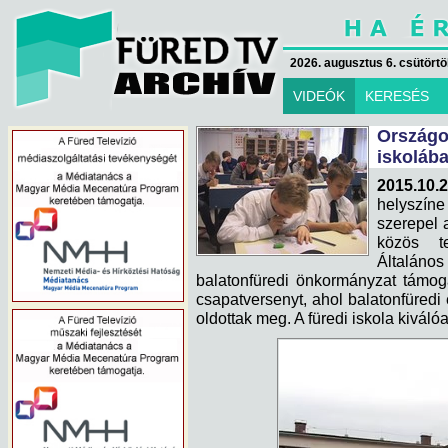
2026. augusztus 6. csütörtök
VIDEÓK
KERESÉS
Ország
iskoláb
2015.10.2
helyszíne 
szerepel a
közös t
Általáno
balatonfüredi önkormányzat támog
csapatversenyt, ahol balatonfüredi 
oldottak meg. A füredi iskola kiváló