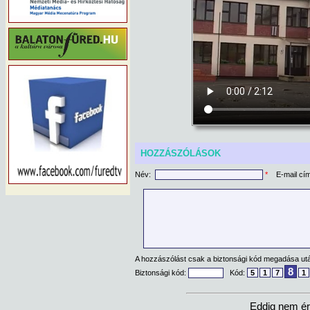
HOZZÁSZÓLÁSOK
Név:
*
E-mail cí
A hozzászólást csak a biztonsági kód megadása után
8
Biztonsági kód:
Kód:
5
1
7
1
Eddig nem ér