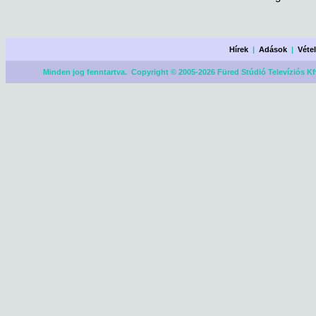
Hírek
|
Adások
|
Véte
Minden jog fenntartva. Copyright © 2005-2026 Füred Stúdió Televíziós Kf