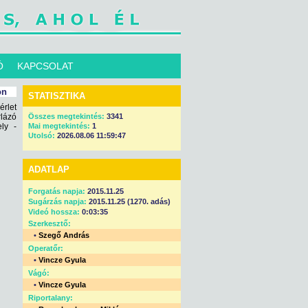
Ó
KAPCSOLAT
on
STATISZTIKA
érlet
lázó
Összes megtekintés:
3341
ly -
Mai megtekintés:
1
Utolsó:
2026.08.06 11:59:47
ADATLAP
Forgatás napja:
2015.11.25
Sugárzás napja:
2015.11.25 (1270. adás)
Videó hossza:
0:03:35
Szerkesztő:
•
Szegő András
Operatőr:
•
Vincze Gyula
Vágó:
•
Vincze Gyula
Riportalany: