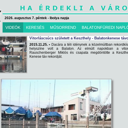
2026. augusztus 7. péntek - Ibolya napja
VIDEÓK
KERESÉS
MŰSORREND
BALATONFÜREDI NAPL
Vitorláscsúcs született a Keszthely - Balatonkenese táv
2015.11.25. •
Dacára a téli idénynek a közelmúltban rekordkís
helyszíne volt a Balaton. Az elmúlt napokban a vitor
Rauschenberger Miklós és csapata megdöntötte a Keszthe
Kenese táv rekordját.