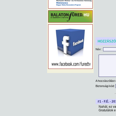
HOZZÁSZ
Név:
A hozzászólást 
Biztonsági kód:
#1 - F.É. - 2
Nahát, ez va
Gratulálok e