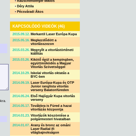
•
Rauschenberger Miklós
•
Déry Attila
•
Pécsváradi Ákos
KAPCSOLÓDÓ VIDEÓK (46)
2015.09.12.
Merkantil Laser Európa Kupa
2015.05.16.
Megkezdődött a
vitorlásszezon
2015.03.26.
Megnyílt a vitorlástörténeti
kiállítás
2015.03.26.
Kikötő épül a kempingben,
együttműködés a Magyar
Vitorlás Szövetséggel
2014.10.29.
Iskolai vitorlás oktatás a
BYC-ben
2014.09.19.
Laser Európa-Kupa és OTP
Junior ranglista vitorlás
verseny Balatonfüreden
2014.05.24.
Első Hajógyár Kupa vitorlás
verseny
kra.
2014.05.17.
Továbbra is Füred a hazai
vitorlázás központja
2014.01.23.
Vitorlázók köszöntése a
polgármesteri hivatalban
2014.01.07.
Arany és bronz az ománi
Laser Radial ifi
világbajnokságon