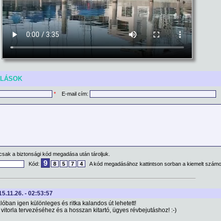
ÓLÁSOK
*
E-mail cím:
csak a biztonsági kód megadása után tároljuk.
9
Kód:
8
5
7
4
A kód megadásához kattintson sorban a kiemelt számo
015.11.26. - 02:53:57
lóban igen különleges és ritka kalandos út lehetett!
 vitorla tervezéséhez és a hosszan kitartó, ügyes révbejutáshoz! :-)