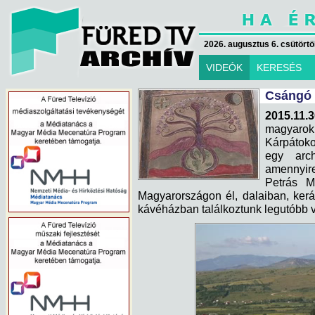
2026. augusztus 6. csütörtök
VIDEÓK
KERESÉS
Csángó 
2015.11.3
magyarok
Kárpátoko
egy arch
amennyire
Petrás M
Magyarországon él, dalaiban, kerá
kávéházban találkoztunk legutóbb v