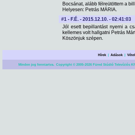
Bocsánat, alább félreütöttem a bi
Helyesen: Petrás MÁRIA.
#1 - F.É. - 2015.12.10. - 02:41:03
Jól esett bepillantást nyerni a 
kellemes volt hallgatni Petrás Márt
Köszönjuk szépen.
Hírek
|
Adások
|
Véte
Minden jog fenntartva. Copyright © 2005-2026 Füred Stúdió Televíziós Kf