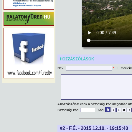
HOZZÁSZÓLÁSOK
Név:
*
E-mail cí
A hozzászólást csak a biztonsági kód megadása után
5
Biztonsági kód:
Kód:
7
1
8
7
#2 - F.É. - 2015.12.10. - 19:15:40