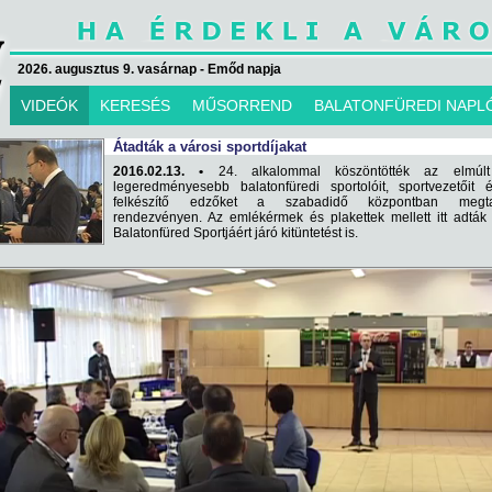
2026. augusztus 9. vasárnap - Emőd napja
VIDEÓK
KERESÉS
MŰSORREND
BALATONFÜREDI NAPL
Átadták a városi sportdíjakat
2016.02.13. •
24. alkalommal köszöntötték az elmúl
legeredményesebb balatonfüredi sportolóit, sportvezetőit 
felkészítő edzőket a szabadidő központban megtar
rendezvényen. Az emlékérmek és plakettek mellett itt adták
Balatonfüred Sportjáért járó kitüntetést is.