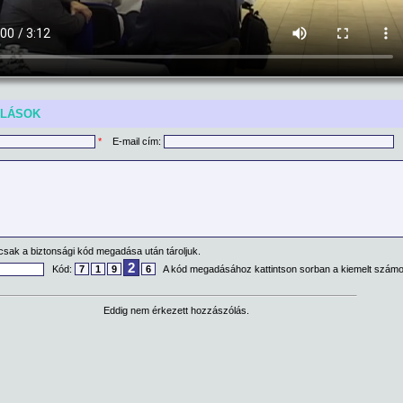
ÓLÁSOK
*
E-mail cím:
csak a biztonsági kód megadása után tároljuk.
2
Kód:
7
1
9
6
A kód megadásához kattintson sorban a kiemelt számo
Eddig nem érkezett hozzászólás.