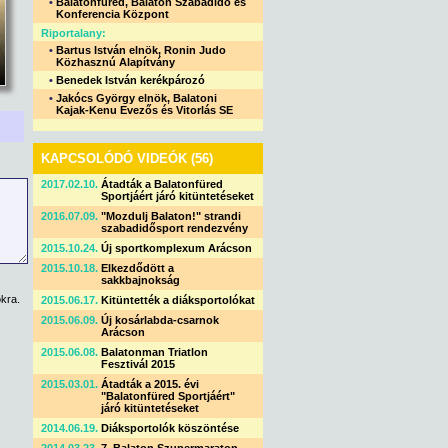
•
Balatonfüred, Balaton Szabadidő és
Konferencia Központ
Riportalany:
•
Bartus István elnök, Ronin Judo
Közhasznú Alapítvány
•
Benedek István kerékpározó
•
Jakócs György elnök, Balatoni
Kajak-Kenu Evezős és Vitorlás SE
KAPCSOLÓDÓ VIDEÓK (56)
2017.02.10.
Átadták a Balatonfüred
Sportjáért járó kitüntetéseket
2016.07.09.
"Mozdulj Balaton!" strandi
szabadidősport rendezvény
2015.10.24.
Új sportkomplexum Arácson
2015.10.18.
Elkezdődött a
sakkbajnokság
kra.
2015.06.17.
Kitüntették a diáksportolókat
2015.06.09.
Új kosárlabda-csarnok
Arácson
2015.06.08.
Balatonman Triatlon
Fesztivál 2015
2015.03.01.
Átadták a 2015. évi
"Balatonfüred Sportjáért"
járó kitüntetéseket
2014.06.19.
Diáksportolók köszöntése