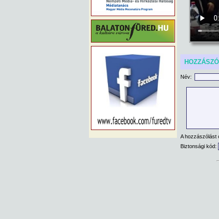
HOZZÁSZ
Név:
A hozzászólást 
Biztonsági kód: