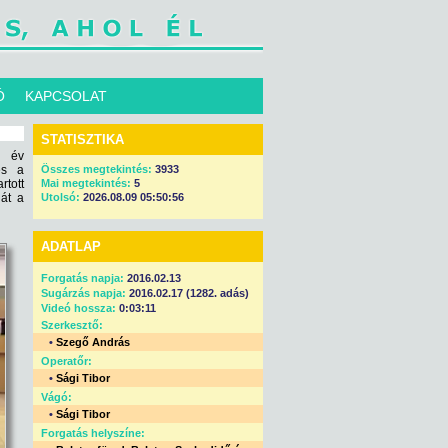
Ó
KAPCSOLAT
STATISZTIKA
t év
és a
Összes megtekintés:
3933
tott
Mai megtekintés:
5
 át a
Utolsó:
2026.08.09 05:50:56
ADATLAP
Forgatás napja:
2016.02.13
Sugárzás napja:
2016.02.17 (1282. adás)
Videó hossza:
0:03:11
Szerkesztő:
•
Szegő András
Operatőr:
•
Sági Tibor
Vágó:
•
Sági Tibor
Forgatás helyszíne: