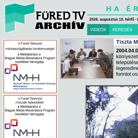
2026. augusztus 10. hétfő - 
VIDEÓK
KERESÉS
Tiszta 
2004.04.
környez
települ
legeredm
forintot o