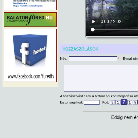
HOZZÁSZÓLÁSOK
Név:
*
E-mail cí
A hozzászólást csak a biztonsági kód megadása után
7
Biztonsági kód:
Kód:
5
1
1
5
Eddig nem ér