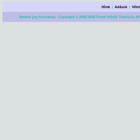
Hírek
|
Adások
|
Véte
Minden jog fenntartva. Copyright © 2005-2026 Füred Stúdió Televíziós Kf