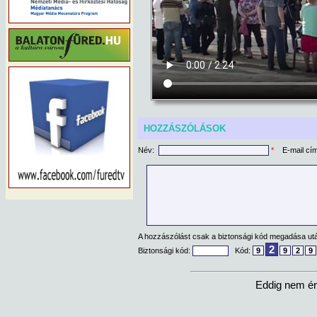
HOZZÁSZÓLÁSOK
Név:
*
E-mail cí
A hozzászólást csak a biztonsági kód megadása után
2
Biztonsági kód:
Kód:
9
9
2
9
Eddig nem ér