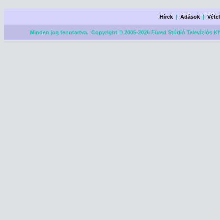
Hírek
|
Adások
|
Véte
Minden jog fenntartva. Copyright © 2005-2026 Füred Stúdió Televíziós Kf