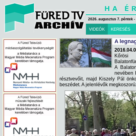
2026. augusztus 7. péntek -
VIDEÓK
KERESÉS
A legna
2016.04.0
Kőrösi
Balatonfü
A Balaton
nevében P
résztvevőit, majd Kiszely Pál ön
beszédet. A jelenlévők megkoszorúz