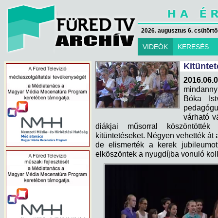
2026. augusztus 6. csütörtök
VIDEÓK
KERESÉS
Kitünte
2016.06.
mindanny
Bóka Ist
pedagógu
várható vá
diákjai műsorral köszöntött
kitüntetéseket. Négyen vehették át a
de elismerték a kerek jubileumot
elköszöntek a nyugdíjba vonuló koll