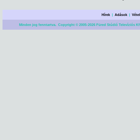
Hírek
|
Adások
|
Véte
Minden jog fenntartva. Copyright © 2005-2026 Füred Stúdió Televíziós Kf