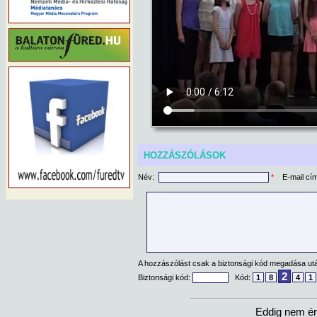
HOZZÁSZÓLÁSOK
Név:
*
E-mail cí
A hozzászólást csak a biztonsági kód megadása után
2
Biztonsági kód:
Kód:
1
8
4
1
Eddig nem ér