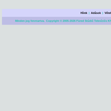
Hírek
|
Adások
|
Véte
Minden jog fenntartva. Copyright © 2005-2026 Füred Stúdió Televíziós Kf