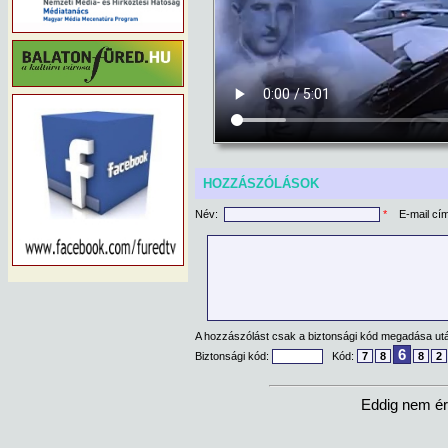
HOZZÁSZÓLÁSOK
Név:
*
E-mail cí
A hozzászólást csak a biztonsági kód megadása után
6
Biztonsági kód:
Kód:
7
8
8
2
Eddig nem ér