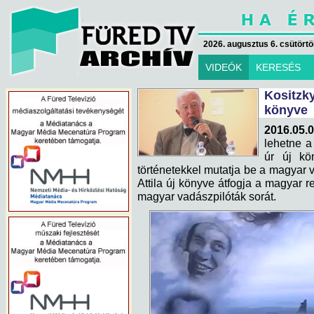
2026. augusztus 6. csütörtök
VIDEÓK
KERESÉS
Kositzk
könyve
2016.05.0
lehetne a
úr új kö
történetekkel mutatja be a magyar v
Attila új könyve átfogja a magyar re
magyar vadászpilóták sorát.