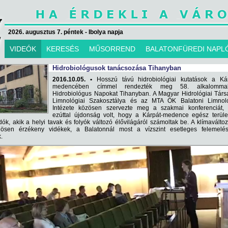
2026. augusztus 7. péntek - Ibolya napja
VIDEÓK
KERESÉS
MŰSORREND
BALATONFÜREDI NAPL
Hidrobiológusok tanácsozása Tihanyban
2016.10.05. •
Hosszú távú hidrobiológiai kutatások a Kár
medencében címmel rendezték meg 58. alkalomm
Hidrobiológus Napokat Tihanyban. A Magyar Hidrológiai Tár
Limnológiai Szakosztálya és az MTA ÖK Balatoni Limnoló
Intézete közösen szervezte meg a szakmai konferenciát, 
ezúttal újdonság volt, hogy a Kárpát-medence egész terüle
ók, akik a helyi tavak és folyók változó élővilágáról számoltak be. A klímaválto
ösen érzékeny vidékek, a Balatonnál most a vízszint esetleges felemelés
.