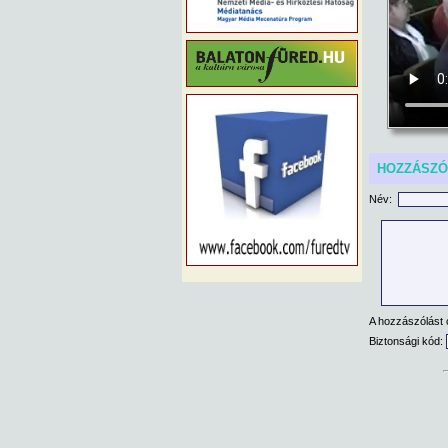
HOZZÁSZ
Név:
A hozzászólást 
Biztonsági kód: