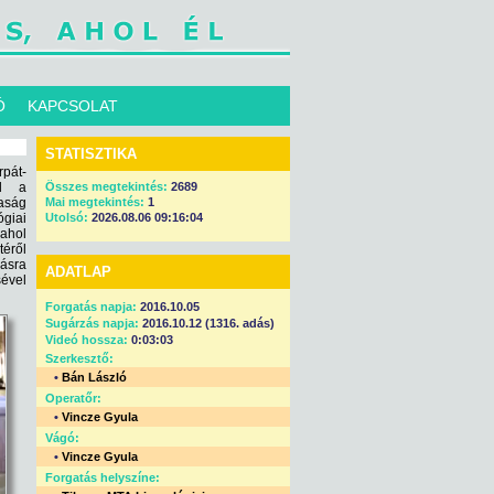
Ó
KAPCSOLAT
STATISZTIKA
pát-
al a
Összes megtekintés:
2689
saság
Mai megtekintés:
1
giai
Utolsó:
2026.08.06 09:16:04
ahol
téről
zásra
ADATLAP
ével
Forgatás napja:
2016.10.05
Sugárzás napja:
2016.10.12 (1316. adás)
Videó hossza:
0:03:03
Szerkesztő:
•
Bán László
Operatőr:
•
Vincze Gyula
Vágó:
•
Vincze Gyula
Forgatás helyszíne: