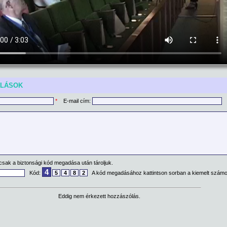
ÓLÁSOK
*
E-mail cím:
csak a biztonsági kód megadása után tároljuk.
4
Kód:
5
4
8
2
A kód megadásához kattintson sorban a kiemelt számo
Eddig nem érkezett hozzászólás.