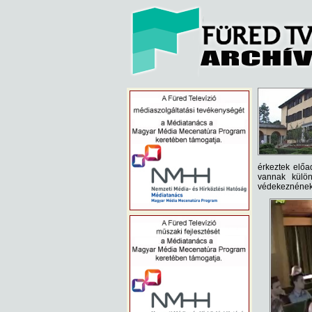
érkeztek előad
vannak külön
védekeznének