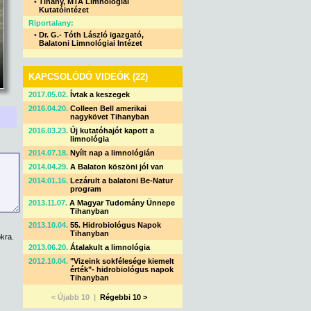
•
Tihany, MTA Limnológiai
Kutatóintézet
Riportalany:
•
Dr. G.- Tóth László igazgató,
Balatoni Limnológiai Intézet
KAPCSOLÓDÓ VIDEÓK (22)
2017.05.02.
Ívtak a keszegek
2016.04.20.
Colleen Bell amerikai
nagykövet Tihanyban
2016.03.23.
Új kutatóhajót kapott a
limnológia
2014.07.18.
Nyílt nap a limnológián
2014.04.29.
A Balaton köszöni jól van
2014.01.16.
Lezárult a balatoni Be-Natur
program
2013.11.07.
A Magyar Tudomány Ünnepe
Tihanyban
2013.10.04.
55. Hidrobiológus Napok
Tihanyban
kra.
2013.06.20.
Átalakult a limnológia
2012.10.04.
"Vizeink sokfélesége kiemelt
érték"- hidrobiológus napok
Tihanyban
< Újabb 10 |
Régebbi 10 >