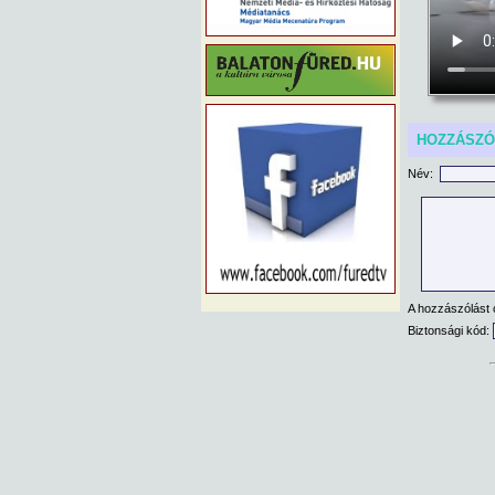
HOZZÁSZ
Név:
A hozzászólást 
Biztonsági kód: