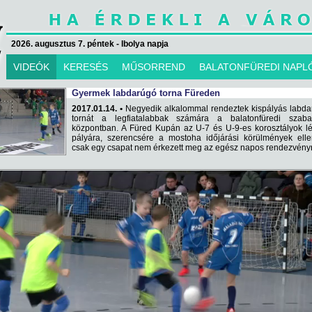
2026. augusztus 7. péntek - Ibolya napja
VIDEÓK
KERESÉS
MŰSORREND
BALATONFÜREDI NAPL
Gyermek labdarúgó torna Füreden
2017.01.14. •
Negyedik alkalommal rendeztek kispályás labda
tornát a legfiatalabbak számára a balatonfüredi szaba
központban. A Füred Kupán az U-7 és U-9-es korosztályok l
pályára, szerencsére a mostoha időjárási körülmények elle
csak egy csapat nem érkezett meg az egész napos rendezvény