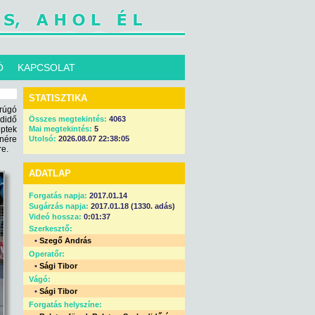
Ó
KAPCSOLAT
STATISZTIKA
rúgó
didő
Összes megtekintés:
4063
éptek
Mai megtekintés:
5
nére
Utolsó:
2026.08.07 22:38:05
re.
ADATLAP
Forgatás napja:
2017.01.14
Sugárzás napja:
2017.01.18 (1330. adás)
Videó hossza:
0:01:37
Szerkesztő:
•
Szegő András
Operatőr:
•
Sági Tibor
Vágó:
•
Sági Tibor
Forgatás helyszíne: