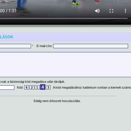
ÓLÁSOK
*
E-mail cím:
csak a biztonsági kód megadása után tároljuk.
4
Kód:
6
2
1
3
A kód megadásához kattintson sorban a kiemelt számo
Eddig nem érkezett hozzászólás.