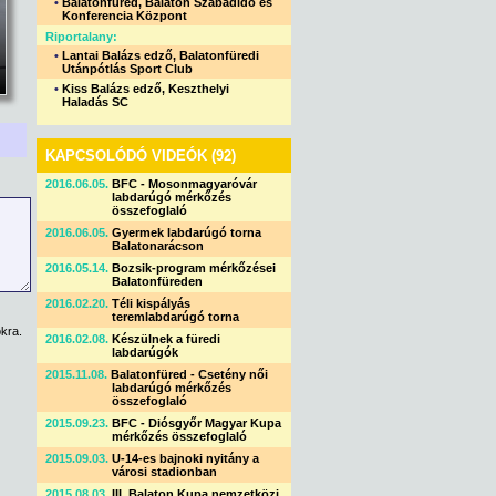
•
Balatonfüred, Balaton Szabadidő és
Konferencia Központ
Riportalany:
•
Lantai Balázs edző, Balatonfüredi
Utánpótlás Sport Club
•
Kiss Balázs edző, Keszthelyi
Haladás SC
KAPCSOLÓDÓ VIDEÓK (92)
2016.06.05.
BFC - Mosonmagyaróvár
labdarúgó mérkőzés
összefoglaló
2016.06.05.
Gyermek labdarúgó torna
Balatonarácson
2016.05.14.
Bozsik-program mérkőzései
Balatonfüreden
2016.02.20.
Téli kispályás
teremlabdarúgó torna
kra.
2016.02.08.
Készülnek a füredi
labdarúgók
2015.11.08.
Balatonfüred - Csetény női
labdarúgó mérkőzés
összefoglaló
2015.09.23.
BFC - Diósgyőr Magyar Kupa
mérkőzés összefoglaló
2015.09.03.
U-14-es bajnoki nyitány a
városi stadionban
2015.08.03.
III. Balaton Kupa nemzetközi