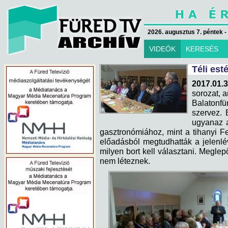
2026. augusztus 7. péntek -
VIDEÓK
KERESÉS
Téli est
2017.01.3
sorozat, 
Balatonfü
szervez. 
ugyanaz a
gasztronómiához, mint a tihanyi 
előadásból megtudhatták a jelenlé
milyen bort kell választani. Megle
nem léteznek.