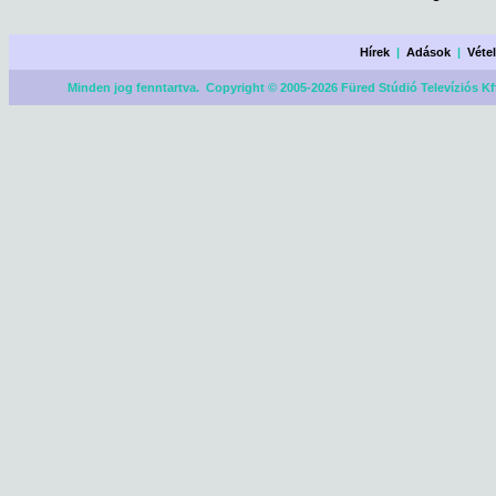
Hírek
|
Adások
|
Véte
Minden jog fenntartva. Copyright © 2005-2026 Füred Stúdió Televíziós Kf