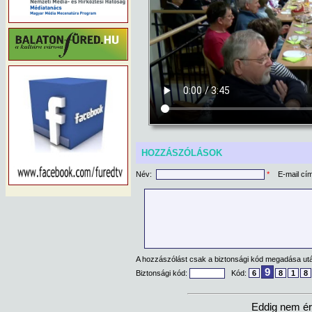
HOZZÁSZÓLÁSOK
Név:
*
E-mail cí
A hozzászólást csak a biztonsági kód megadása után
9
Biztonsági kód:
Kód:
6
8
1
8
Eddig nem ér