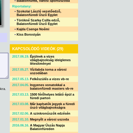
•
Balatonfüred, Városi Sportuszoda
Riportalany:
•
Szokolai László vezetőedző,
Balatonfüredi Úszó Egylet
•
Törökné Szarka Csilla edző,
Balatonfüredi Úszó Egylet
•
Kajda Csenge Noémi
•
Kiss Borostyán
KAPCSOLÓDÓ VIDEÓK (29)
2017.06.19.
Épülnek a vizes
világbajnokság ideiglenes
létesítményei
2017.05.27.
Vízilabda torna a városi
uszodában
2017.05.13.
Felkészülés a vizes vb-re
2017.04.05.
Ingyenes vonatokkal a
balatonfüredi masters vb-re
kra.
2017.03.13.
1500 férőhelyes lelátó épül a
füredi parton
2017.03.08.
Már kaphatók jegyek a füredi
úszó világbajnokságra
2017.02.06.
A szinkronúszók edzésén
2017.01.10.
Megnyílt a városi uszoda
2016.06.16.
A Magyar Úszás Napja
Balatonfüreden