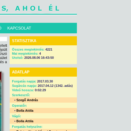
Ó
KAPCSOLAT
STATISZTIKA
lett
pült
Összes megtekintés:
4221
 Úszó
Mai megtekintés:
4
sület
Utolsó:
2026.08.06 16:43:50
 és a
ADATLAP
Forgatás napja:
2017.03.30
Sugárzás napja:
2017.04.12 (1342. adás)
Videó hossza:
0:02:29
Szerkesztő:
•
Szegő András
Operatőr:
•
Bolla Attila
Vágó:
•
Bolla Attila
Forgatás helyszíne: