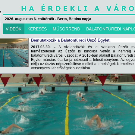
2026. augusztus 6. csütörtök - Berta, Bettina napja
VIDEÓK
KERESÉS
MŰSORREND
BALATONFÜREDI NAPL
Bemutatkozik a Balatonfüredi Úszó Egylet
2017.03.30. •
A vízilabdázók és a szinkron úszók mel
természetesen az úszók is birtokba vették a nemrég é
balatonfüredi városi uszodát. A 2016-ban alakult Balatonfüredi
Egylet március óta tartja edzéseit a létesítményben. Az egye
célja az úszás népszerűsítése mellett a tehetségek kiemelése
versenyzési lehetőségek biztosítása.