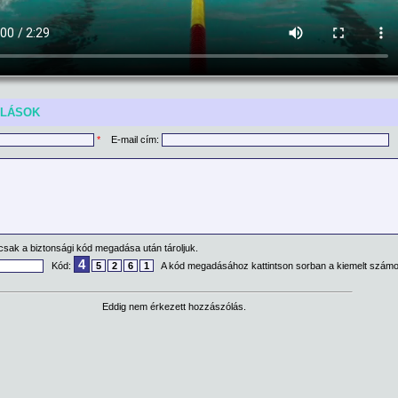
ÓLÁSOK
*
E-mail cím:
csak a biztonsági kód megadása után tároljuk.
4
Kód:
5
2
6
1
A kód megadásához kattintson sorban a kiemelt számo
Eddig nem érkezett hozzászólás.