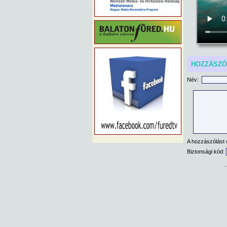
HOZZÁSZ
Név:
A hozzászólást 
Biztonsági kód: