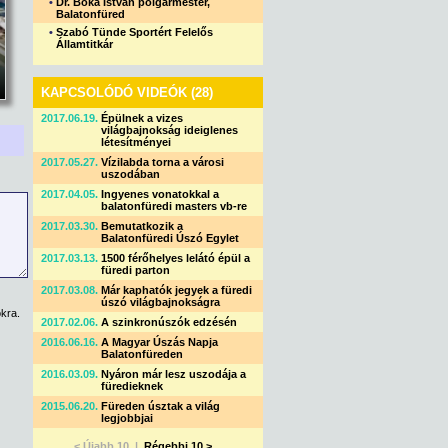
•
Dr. Bóka István polgármester,
Balatonfüred
•
Szabó Tünde Sportért Felelős
Államtitkár
KAPCSOLÓDÓ VIDEÓK (28)
2017.06.19.
Épülnek a vizes
világbajnokság ideiglenes
létesítményei
2017.05.27.
Vízilabda torna a városi
uszodában
2017.04.05.
Ingyenes vonatokkal a
balatonfüredi masters vb-re
2017.03.30.
Bemutatkozik a
Balatonfüredi Úszó Egylet
2017.03.13.
1500 férőhelyes lelátó épül a
füredi parton
2017.03.08.
Már kaphatók jegyek a füredi
úszó világbajnokságra
kra.
2017.02.06.
A szinkronúszók edzésén
2016.06.16.
A Magyar Úszás Napja
Balatonfüreden
2016.03.09.
Nyáron már lesz uszodája a
füredieknek
2015.06.20.
Füreden úsztak a világ
legjobbjai
< Újabb 10 |
Régebbi 10 >