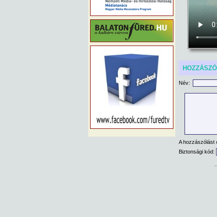
HOZZÁSZ
Név:
A hozzászólást 
Biztonsági kód: