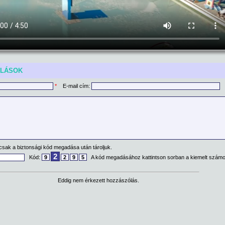
ÓLÁSOK
*
E-mail cím:
csak a biztonsági kód megadása után tároljuk.
2
Kód:
9
2
9
5
A kód megadásához kattintson sorban a kiemelt számo
Eddig nem érkezett hozzászólás.