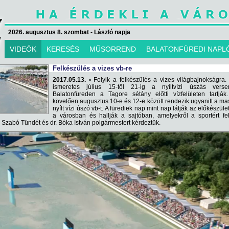
2026. augusztus 8. szombat - László napja
VIDEÓK
KERESÉS
MŰSORREND
BALATONFÜREDI NAPL
Felkészülés a vizes vb-re
2017.05.13. •
Folyik a felkészülés a vizes világbajnokságra.
ismeretes július 15-től 21-ig a nyíltvízi úszás versen
Balatonfüreden a Tagore sétány előtti vízfelületen tartják
követően augusztus 10-e és 12-e között rendezik ugyanitt a ma
nyílt vízi úszó vb-t. A fürediek nap mint nap látják az előkészüle
a városban és hallják a sajtóban, amelyekről a sportért fe
dr. Szabó Tündét és dr. Bóka István polgármestert kérdeztük.