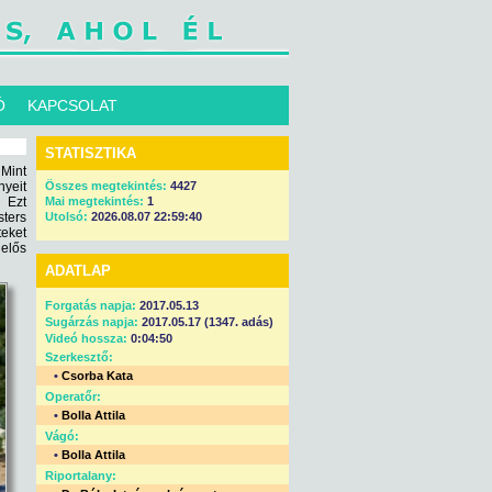
Ó
KAPCSOLAT
STATISZTIKA
 Mint
yeit
Összes megtekintés:
4427
. Ezt
Mai megtekintés:
1
sters
Utolsó:
2026.08.07 22:59:40
teket
lelős
ADATLAP
Forgatás napja:
2017.05.13
Sugárzás napja:
2017.05.17 (1347. adás)
Videó hossza:
0:04:50
Szerkesztő:
•
Csorba Kata
Operatőr:
•
Bolla Attila
Vágó:
•
Bolla Attila
Riportalany: