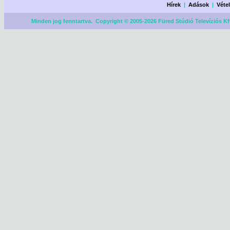
Hírek
|
Adások
|
Véte
Minden jog fenntartva. Copyright © 2005-2026 Füred Stúdió Televíziós Kf