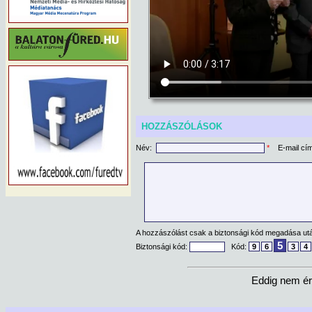
HOZZÁSZÓLÁSOK
Név:
*
E-mail cí
A hozzászólást csak a biztonsági kód megadása után
5
Biztonsági kód:
Kód:
9
6
3
4
Eddig nem ér