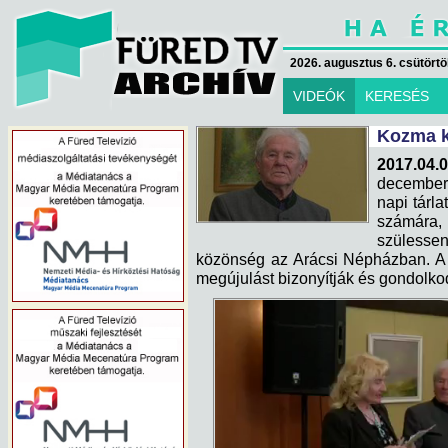
2026. augusztus 6. csütörtök
VIDEÓK
KERESÉS
Kozma k
2017.04.0
december
napi tárla
számára
szülessen
közönség az Arácsi Népházban. A 
megújulást bizonyítják és gondolkod