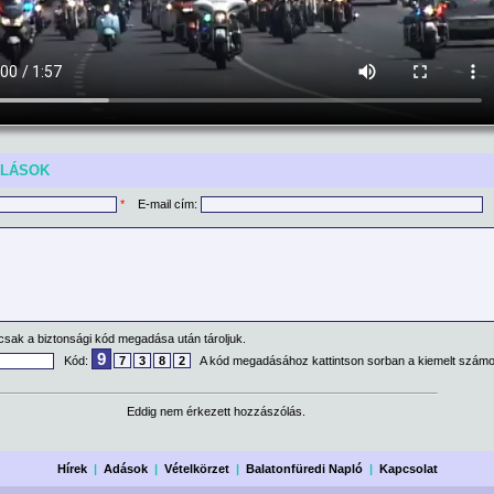
ÓLÁSOK
*
E-mail cím:
csak a biztonsági kód megadása után tároljuk.
9
Kód:
7
3
8
2
A kód megadásához kattintson sorban a kiemelt számo
Eddig nem érkezett hozzászólás.
Hírek
|
Adások
|
Vételkörzet
|
Balatonfüredi Napló
|
Kapcsolat