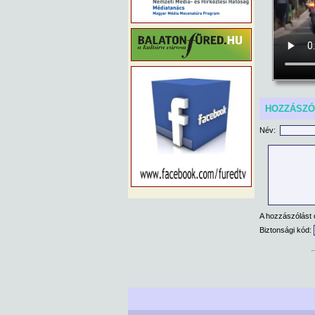
HOZZÁSZ
Név:
A hozzászólást 
Biztonsági kód: