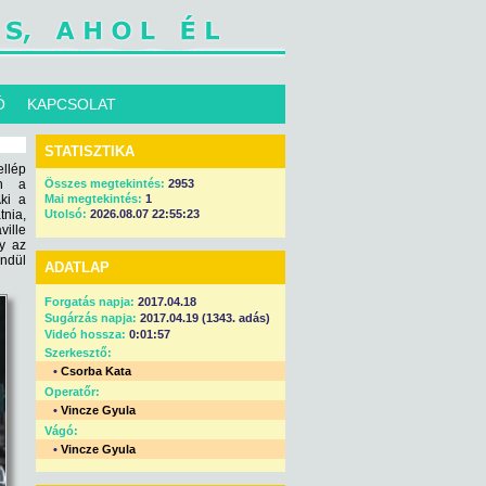
Ó
KAPCSOLAT
STATISZTIKA
ellép
on a
Összes megtekintés:
2953
ki a
Mai megtekintés:
1
tnia,
Utolsó:
2026.08.07 22:55:23
ille
gy az
endül
ADATLAP
Forgatás napja:
2017.04.18
Sugárzás napja:
2017.04.19 (1343. adás)
Videó hossza:
0:01:57
Szerkesztő:
•
Csorba Kata
Operatőr:
•
Vincze Gyula
Vágó:
•
Vincze Gyula