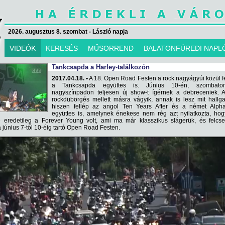
2026. augusztus 8. szombat - László napja
VIDEÓK
KERESÉS
MŰSORREND
BALATONFÜREDI NAPL
Tankcsapda a Harley-találkozón
2017.04.18. •
A 18. Open Road Festen a rock nagyágyúi közül f
a Tankcsapda együttes is. Június 10-én, szombat
nagyszínpadon teljesen új show-t ígérnek a debreceniek. A
rockdübörgés mellett másra vágyik, annak is lesz mit hallga
hiszen fellép az angol Ten Years After és a német Alphav
együttes is, amelynek énekese nem rég azt nyilatkozta, ho
 eredetileg a Forever Young volt, ami ma már klasszikus slágerük, és felcs
a június 7-től 10-éig tartó Open Road Festen.