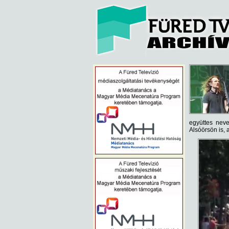
együttes neve
Alsóörsön is, 