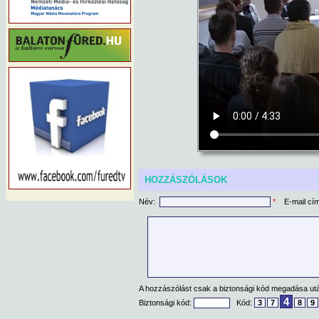
HOZZÁSZÓLÁSOK
Név:
*
E-mail cí
A hozzászólást csak a biztonsági kód megadása után
4
Biztonsági kód:
Kód:
3
7
8
9