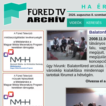
2026. augusztus 8. szombat 
VIDEÓK
KERESÉS
Balatonf
2008.11.
látványos 
falu, va
megújult, 
megújulás
koncepció
úgy hívunk: Balatonfüred arculata. 
városkép kialakítása mindennapi k
tartottak fórumot a hétvégén.
Olvassa el a