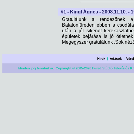
#1 - Kingl Ágnes - 2008.11.10. - 
Gratulálunk a rendezőnek a 
Balatonfüreden ebben a csodála
után a jól sikerült kerekasztal
épületek bejárása is jó ötletne
Mégegyszer gratulálunk .Sok néző
Hírek
|
Adások
|
Véte
Minden jog fenntartva. Copyright © 2005-2026 Füred Stúdió Televíziós Kf