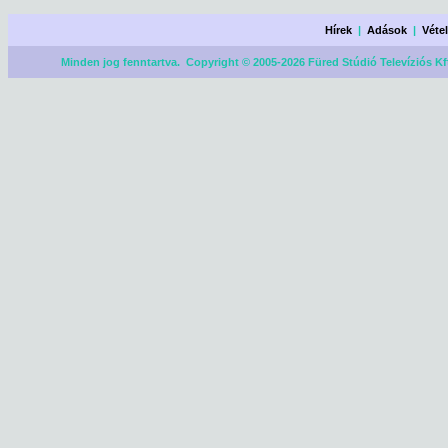
Hírek
|
Adások
|
Véte
Minden jog fenntartva. Copyright © 2005-2026 Füred Stúdió Televíziós Kf