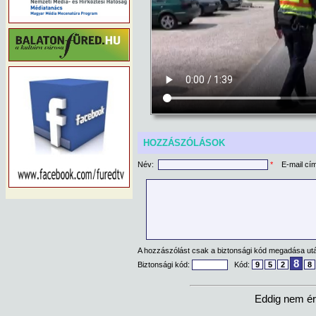
HOZZÁSZÓLÁSOK
Név:
*
E-mail cí
A hozzászólást csak a biztonsági kód megadása után
8
Biztonsági kód:
Kód:
9
5
2
8
Eddig nem ér