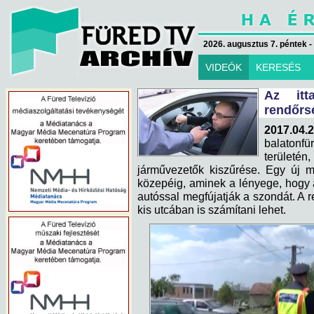
2026. augusztus 7. péntek -
VIDEÓK
KERESÉS
Az itt
rendőrs
2017.04.2
balatonf
területé
járművezetők kiszűrése. Egy új m
közepéig, aminek a lényege, hogy 
autóssal megfújatják a szondát. A r
kis utcában is számítani lehet.