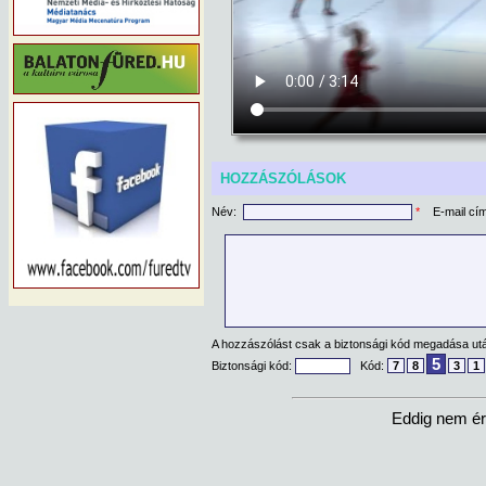
HOZZÁSZÓLÁSOK
Név:
*
E-mail cí
A hozzászólást csak a biztonsági kód megadása után
5
Biztonsági kód:
Kód:
7
8
3
1
Eddig nem ér