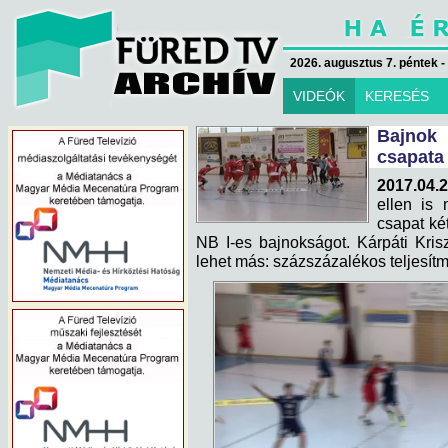
2026. augusztus 7. péntek -
VIDEÓK
KERESÉS
Bajnok 
csapata
2017.04.2
ellen is 
csapat ké
NB I-es bajnokságot. Kárpáti Kris
lehet más: százszázalékos teljesítm