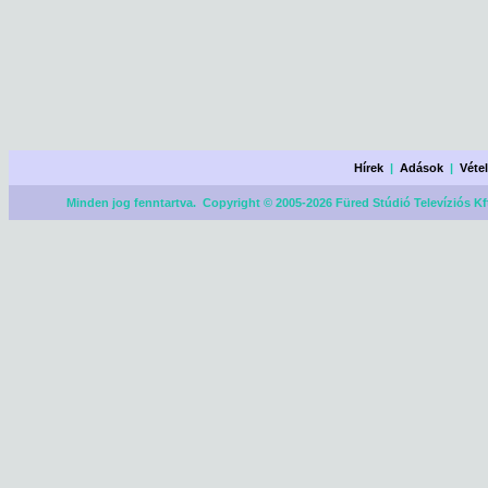
Hírek
|
Adások
|
Véte
Minden jog fenntartva. Copyright © 2005-2026 Füred Stúdió Televíziós Kf