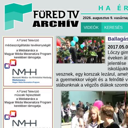
2026. augusztus 9. vasárna
VIDEÓK
KERESÉS
Ballagá
2017.05.0
Lóczy gim
éveken át 
jelentés
iskoláju
vesznek, egy korszak lezárul, amely
a gyermekkor végét és a felnőtté vá
stábunknak a végzős diákok szomb