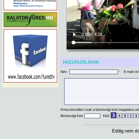
HOZZÁSZÓLÁSOK
Név:
*
E-mail cí
A hozzászólást csak a biztonsági kód megadása után
3
Biztonsági kód:
Kód:
6
8
3
9
Eddig nem ér