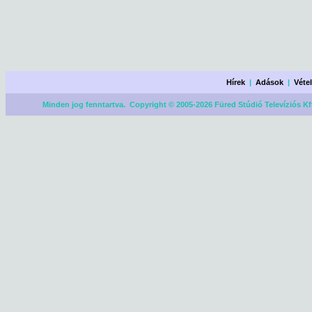
Hírek
|
Adások
|
Véte
Minden jog fenntartva. Copyright © 2005-2026 Füred Stúdió Televíziós Kf