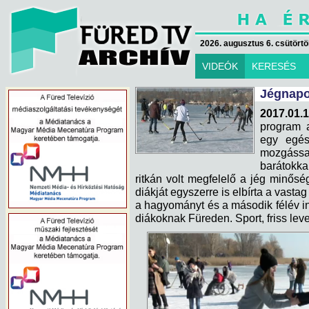
2026. augusztus 6. csütörtök
VIDEÓK
KERESÉS
Jégnapo
2017.01.1
program 
egy egés
mozgással
barátokka
ritkán volt megfelelő a jég minős
diákját egyszerre is elbírta a vastag
a hagyományt és a második félév in
diákoknak Füreden. Sport, friss leve