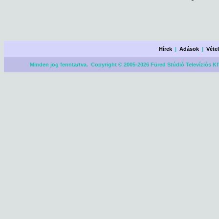
Hírek
|
Adások
|
Véte
Minden jog fenntartva. Copyright © 2005-2026 Füred Stúdió Televíziós Kf