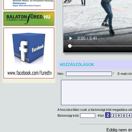
HOZZÁSZÓLÁSOK
Név:
*
E-mail cí
A hozzászólást csak a biztonsági kód megadása után
2
Biztonsági kód:
Kód:
2
9
6
4
Eddig nem ér