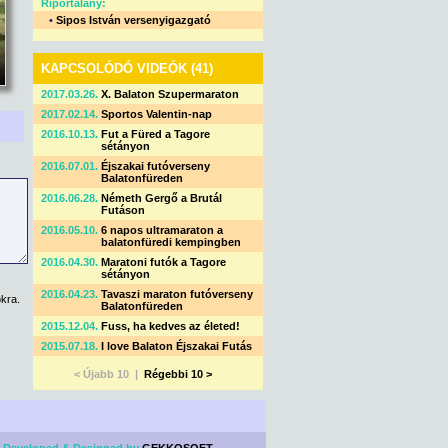
Riportalany:
•
Sipos István versenyigazgató
KAPCSOLÓDÓ VIDEÓK (41)
2017.03.26.
X. Balaton Szupermaraton
2017.02.14.
Sportos Valentin-nap
2016.10.13.
Fut a Füred a Tagore
sétányon
2016.07.01.
Éjszakai futóverseny
Balatonfüreden
2016.06.28.
Németh Gergő a Brutál
Futáson
2016.05.10.
6 napos ultramaraton a
balatonfüredi kempingben
2016.04.30.
Maratoni futók a Tagore
sétányon
2016.04.23.
Tavaszi maraton futóverseny
kra.
Balatonfüreden
2015.12.04.
Fuss, ha kedves az életed!
2015.07.18.
I love Balaton Éjszakai Futás
< Újabb 10 |
Régebbi 10 >