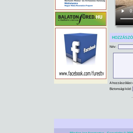
HOZZÁSZ
Név:
A hozzászólást 
Biztonsági kód: