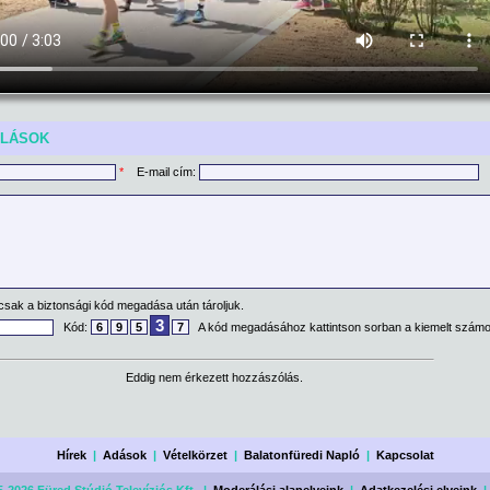
ÓLÁSOK
*
E-mail cím:
csak a biztonsági kód megadása után tároljuk.
3
Kód:
6
9
5
7
A kód megadásához kattintson sorban a kiemelt számo
Eddig nem érkezett hozzászólás.
Hírek
|
Adások
|
Vételkörzet
|
Balatonfüredi Napló
|
Kapcsolat