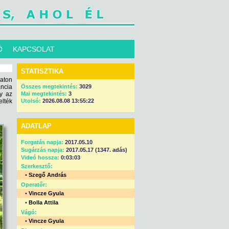
Ó
KAPCSOLAT
STATISZTIKA
aton
ancia
Összes megtekintés:
3029
gy az
Mai megtekintés:
3
lték
Utolsó:
2026.08.08 13:55:22
ADATLAP
Forgatás napja:
2017.05.10
Sugárzás napja:
2017.05.17 (1347. adás)
Videó hossza:
0:03:03
Szerkesztő:
•
Szegő András
Operatőr:
•
Vincze Gyula
•
Bolla Attila
Vágó:
•
Vincze Gyula