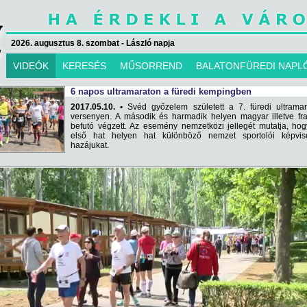
2026. augusztus 8. szombat - László napja
VIDEÓK
KERESÉS
MŰSORREND
BALATONFÜREDI NAPL
6 napos ultramaraton a füredi kempingben
2017.05.10. •
Svéd győzelem született a 7. füredi ultramar
versenyen. A második és harmadik helyen magyar illetve fr
befutó végzett. Az esemény nemzetközi jellegét mutatja, ho
első hat helyen hat különböző nemzet sportolói képvise
hazájukat.