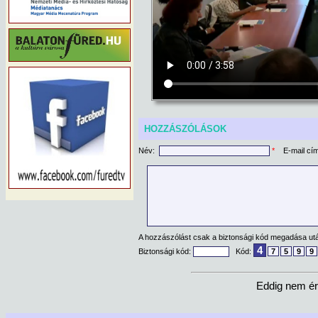
HOZZÁSZÓLÁSOK
Név:
*
E-mail cí
A hozzászólást csak a biztonsági kód megadása után
4
Biztonsági kód:
Kód:
7
5
9
9
Eddig nem ér