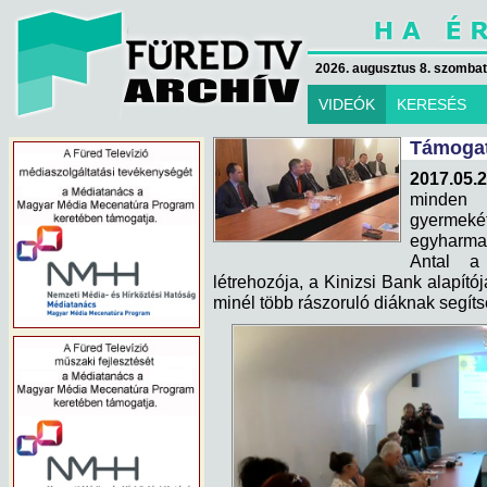
2026. augusztus 8. szombat 
VIDEÓK
KERESÉS
Támogat
2017.05.
minden 
gyermekét
egyharma
Antal a
létrehozója, a Kinizsi Bank alapít
minél több rászoruló diáknak segít