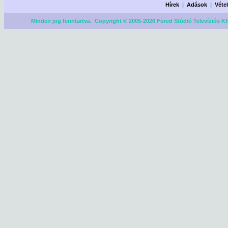
Hírek
|
Adások
|
Véte
Minden jog fenntartva. Copyright © 2005-2026 Füred Stúdió Televíziós Kf