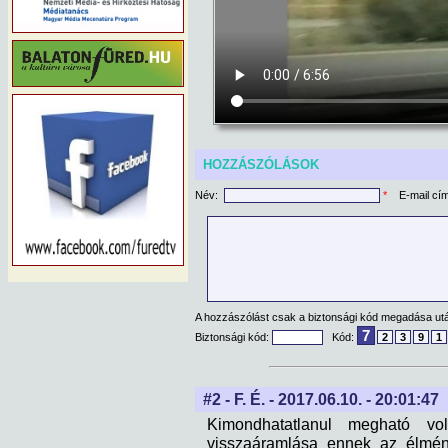
HOZZÁSZÓLÁSOK
Név:
*
E-mail cí
A hozzászólást csak a biztonsági kód megadása után
7
Biztonsági kód:
Kód:
2
3
9
1
#2 - F. É. - 2017.06.10. - 20:01:47
Kimondhatatlanul megható v
visszaáramlása ennek az élmény