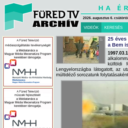
2026. augusztus 6. csütörtök
VIDEÓK
KERESÉS
25 éves
a Bem is
1997.03.1
alkalomma
külföldi
Lengyelországba látogatott, az uta
múltidéző sorozatunk folytatásaként