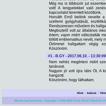
Még ma is többször jut eszembe
volt! A lengyelekkel való zené
kapcsolatot teremtett közöttünk.
Horváth Ernő belénk nevelte a z
szellemi gyógyhatását, esztétik
Rendszeresen művelem és hallga
Megtisztelő volt az általános is
értem, vajon miért változtatták 
töltött emblematikus nevét, mely m
Örömmel hallgattam végig ezen
Köszönöm.
#1 - B.GY - 2017.06.10. - 13:30:09
Nem nehéz megérteni miért szer
tanárurat.
Nagyon jó volt újra látni Öt. A k
hangzott.
Köszönöm, hogy láthattam.
Hírek
|
Adások
|
Véte
Minden jog fenntartva. Copyright © 2005-2026 Füred Stúdió Televíziós Kf