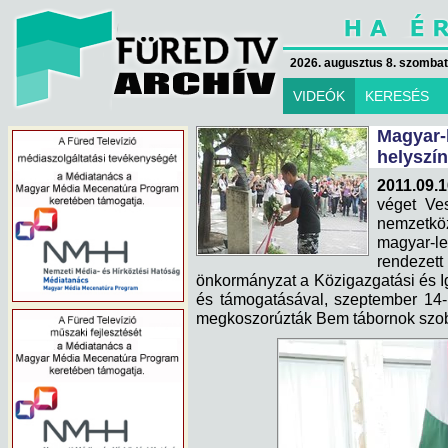
2026. augusztus 8. szombat 
VIDEÓK
KERESÉS
Magyar-l
helyszín
2011.09.1
véget Ve
nemzetköz
magyar-l
rendezett
önkormányzat a Közigazgatási és 
és támogatásával, szeptember 14-1
megkoszorúzták Bem tábornok szob