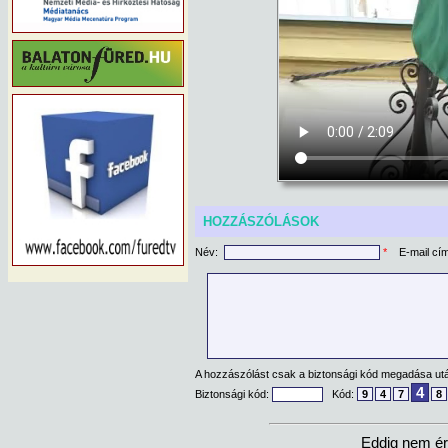
HOZZÁSZÓLÁSOK
Név:
*
E-mail cí
A hozzászólást csak a biztonsági kód megadása után
4
Biztonsági kód:
Kód:
9
4
7
8
Eddig nem ér