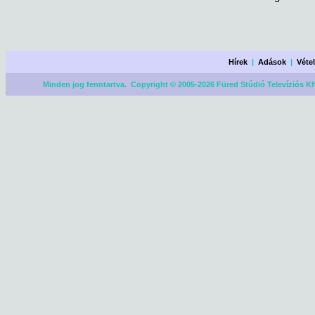
Hírek
|
Adások
|
Véte
Minden jog fenntartva. Copyright © 2005-2026 Füred Stúdió Televíziós Kf