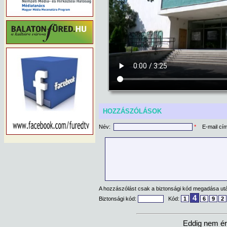
HOZZÁSZÓLÁSOK
Név:
*
E-mail cí
A hozzászólást csak a biztonsági kód megadása után
4
Biztonsági kód:
Kód:
1
6
9
2
Eddig nem ér