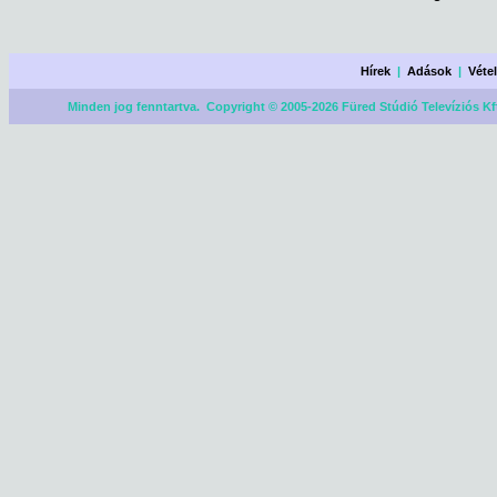
Hírek
|
Adások
|
Véte
Minden jog fenntartva. Copyright © 2005-2026 Füred Stúdió Televíziós Kf