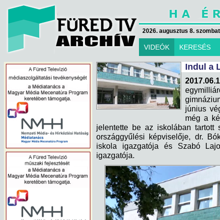
2026. augusztus 8. szombat 
VIDEÓK
KERESÉS
Indul a
2017.06.1
egymill
gimnáziu
június vé
még a két
jelentette be az iskolában tartott
országgyűlési képviselője, dr. B
iskola igazgatója és Szabó Lajo
igazgatója.