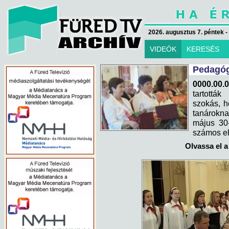
2026. augusztus 7. péntek -
VIDEÓK
KERESÉS
Pedagóg
0000.00.0
tartottá
szokás, h
tanárokn
május 30
számos eli
Olvassa el a