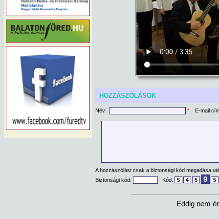
HOZZÁSZÓLÁSOK
Név:
*
E-mail cí
A hozzászólást csak a biztonsági kód megadása után
9
Biztonsági kód:
Kód:
5
4
5
5
Eddig nem ér