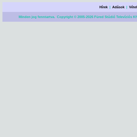
Hírek
|
Adások
|
Véte
Minden jog fenntartva. Copyright © 2005-2026 Füred Stúdió Televíziós Kf