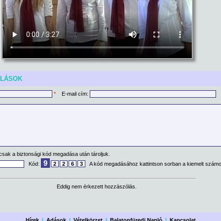
ÓLÁSOK
*
E-mail cím:
csak a biztonsági kód megadása után tároljuk.
9
Kód:
2
2
6
3
A kód megadásához kattintson sorban a kiemelt számo
Eddig nem érkezett hozzászólás.
Hírek
|
Adások
|
Vételkörzet
|
Balatonfüredi Napló
|
Kapcsolat