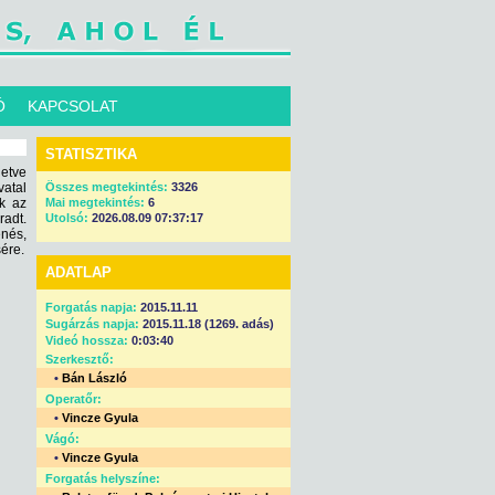
Ó
KAPCSOLAT
STATISZTIKA
letve
atal
Összes megtekintés:
3326
k az
Mai megtekintés:
6
radt.
Utolsó:
2026.08.09 07:37:17
enés,
ére.
ADATLAP
Forgatás napja:
2015.11.11
Sugárzás napja:
2015.11.18 (1269. adás)
Videó hossza:
0:03:40
Szerkesztő:
•
Bán László
Operatőr:
•
Vincze Gyula
Vágó:
•
Vincze Gyula
Forgatás helyszíne: