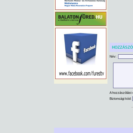
HOZZÁSZ
Név:
A hozzászólást 
Biztonsági kód: