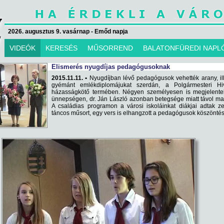
2026. augusztus 9. vasárnap - Emőd napja
VIDEÓK
KERESÉS
MŰSORREND
BALATONFÜREDI NAPL
Elismerés nyugdíjas pedagógusoknak
2015.11.11. •
Nyugdíjban lévő pedagógusok vehették arany, il
gyémánt emlékdiplomájukat szerdán, a Polgármesteri Hiv
házasságkötő termében. Négyen személyesen is megjelente
ünnepségen, dr. Ján László azonban betegsége miatt távol ma
A családias programon a városi iskoláinkat diákjai adtak z
táncos műsort, egy vers is elhangzott a pedagógusok köszöntés