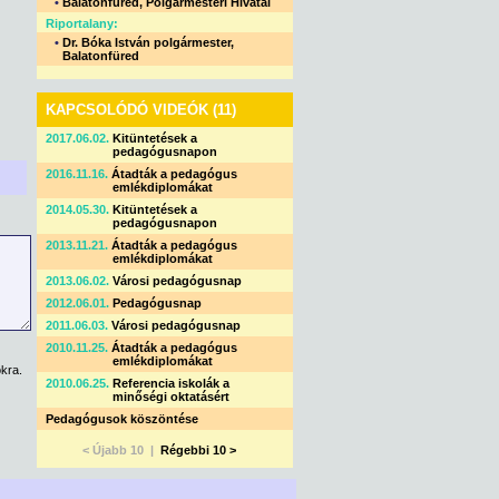
•
Balatonfüred, Polgármesteri Hivatal
Riportalany:
•
Dr. Bóka István polgármester,
Balatonfüred
KAPCSOLÓDÓ VIDEÓK (11)
2017.06.02.
Kitüntetések a
pedagógusnapon
2016.11.16.
Átadták a pedagógus
emlékdiplomákat
2014.05.30.
Kitüntetések a
pedagógusnapon
2013.11.21.
Átadták a pedagógus
emlékdiplomákat
2013.06.02.
Városi pedagógusnap
2012.06.01.
Pedagógusnap
2011.06.03.
Városi pedagógusnap
2010.11.25.
Átadták a pedagógus
emlékdiplomákat
kra.
2010.06.25.
Referencia iskolák a
minőségi oktatásért
Pedagógusok köszöntése
< Újabb 10 |
Régebbi 10 >