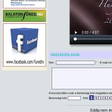
HOZZÁSZÓLÁSOK
Név:
*
E-mail cí
A hozzászólást csak a biztonsági kód megadása után
1
Biztonsági kód:
Kód:
5
1
5
4
Eddig nem ér