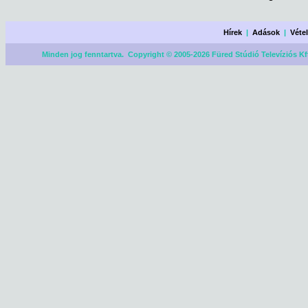
Hírek
|
Adások
|
Véte
Minden jog fenntartva. Copyright © 2005-2026 Füred Stúdió Televíziós Kf