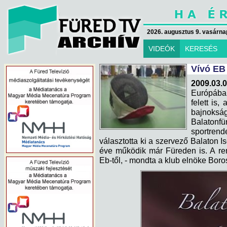
2026. augusztus 9. vasárna
VIDEÓK
KERESÉS
Vívó EB
2009.03.
Európában
felett is
bajnoks
Balaton
sportre
választotta ki a szervező Balaton 
éve működik már Füreden is. A ren
Eb-től, - mondta a klub elnöke Boro