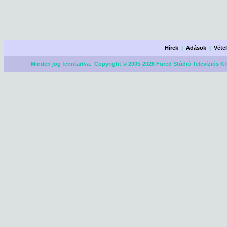
Hírek
|
Adások
|
Véte
Minden jog fenntartva. Copyright © 2005-2026 Füred Stúdió Televíziós Kf