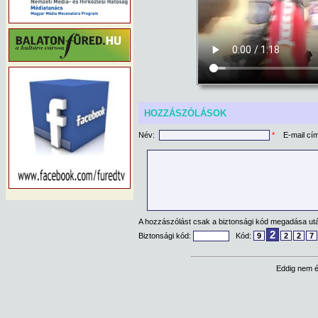
HOZZÁSZÓLÁSOK
Név:
*
E-mail cí
A hozzászólást csak a biztonsági kód megadása után
2
Biztonsági kód:
Kód:
9
2
2
7
Eddig nem é