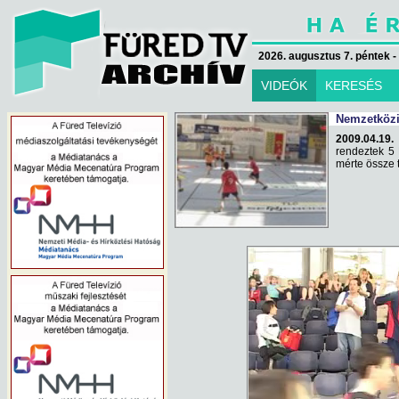
2026. augusztus 7. péntek -
VIDEÓK
KERESÉS
Nemzetközi
2009.04.19.
rendeztek 5 
mérte össze 