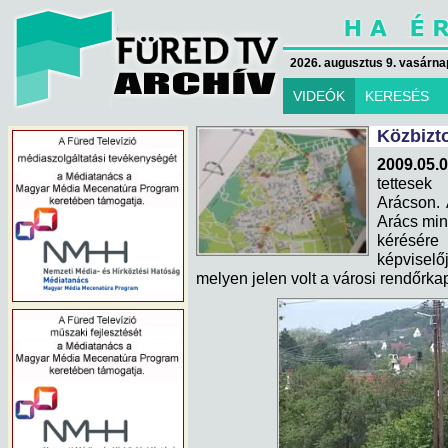
2026. augusztus 9. vasárna
VIDEÓK
KERESÉS
Közbizt
2009.05.
tettesek
Arácson. 
Arács min
kérésére
képviselő
melyen jelen volt a városi rendőrk