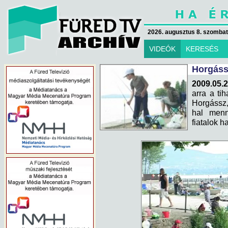
2026. augusztus 8. szombat 
VIDEÓK
KERESÉS
Horgáss
2009.05.2
arra a ti
Horgássz
hal menn
fiatalok h