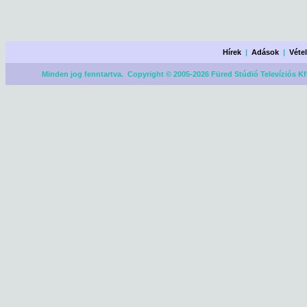
Hírek
|
Adások
|
Véte
Minden jog fenntartva. Copyright © 2005-2026 Füred Stúdió Televíziós Kf