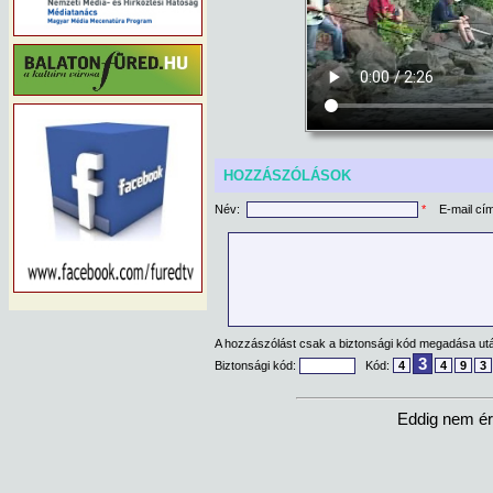
HOZZÁSZÓLÁSOK
Név:
*
E-mail cí
A hozzászólást csak a biztonsági kód megadása után
3
Biztonsági kód:
Kód:
4
4
9
3
Eddig nem ér