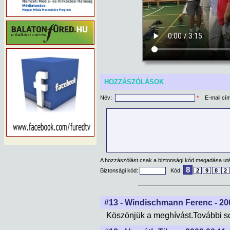
HOZZÁSZÓLÁSOK
Név:
*
E-mail cí
A hozzászólást csak a biztonsági kód megadása után
8
Biztonsági kód:
Kód:
2
9
8
2
#13 - Windischmann Ferenc - 200
Köszönjük a meghívást.További so