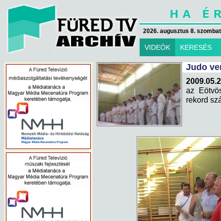
2026. augusztus 8. szombat 
VIDEÓK
KERESÉS
Judo ve
2009.05.2
az Eötvö
rekord sz