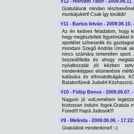
#12 - Horváth Tibor - 2009.06.11.
Gratulálunk minden résztvevőne
munkájukért! Csak így tovább!
#11 - Bartus István - 2009.06.10. 
Az én kedves feladatom, hogy kö
hogy megtiszteltek figyelmükkel és
sportélet színesedik és gazdagod
mondani Szegő András Úrnak aki
nincs számára ismeretlen sport.
összeállította és ahogy megtal
nyilatkozatát jól kézben tar
mindenképpen elismerésre méltó
tudására és elhivatottságára. K
Balatonfüredi Judoért Közhasznú 
#10 - Fülöp Bence - 2009.06.07. -
Nagyon jó volt,remélem legköze
biztossan indulni fogok.Gratula m
Füred!!! Hajrá Judosok!!!
#9 - Melinda - 2009.06.06. - 17:22
Gratulálok mindenkine!! :-)