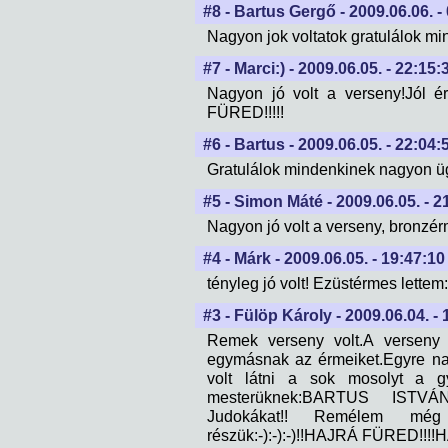
#8 - Bartus Gergő - 2009.06.06. -
Nagyon jok voltatok gratulálok 
#7 - Marci:) - 2009.06.05. - 22:15:
Nagyon jó volt a verseny!Jól é
FÜRED!!!!!
#6 - Bartus - 2009.06.05. - 22:04:
Gratulálok mindenkinek nagyon üg
#5 - Simon Máté - 2009.06.05. - 2
Nagyon jó volt a verseny, bronzér
#4 - Márk - 2009.06.05. - 19:47:10
tényleg jó volt! Ezüstérmes lettem:
#3 - Fülöp Károly - 2009.06.04. -
Remek verseny volt.A verseny 
egymásnak az érmeiket.Egyre na
volt látni a sok mosolyt a gy
mesterüknek:BARTUS ISTVÁN
Judokákat!! Remélem mé
részük:-):-):-)!!HAJRÁ FÜRED!!!!