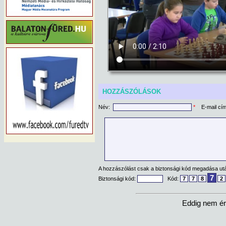
HOZZÁSZÓLÁSOK
Név:
*
E-mail cí
A hozzászólást csak a biztonsági kód megadása után
7
Biztonsági kód:
Kód:
7
7
8
2
Eddig nem ér