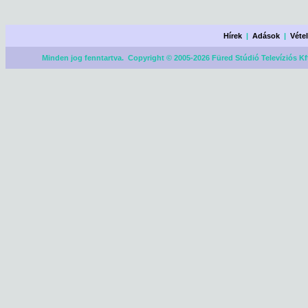
Hírek
|
Adások
|
Véte
Minden jog fenntartva. Copyright © 2005-2026 Füred Stúdió Televíziós Kf