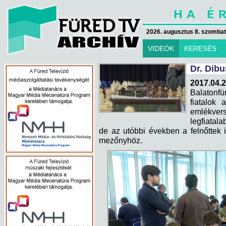
2026. augusztus 8. szombat 
VIDEÓK
KERESÉS
Dr. Dib
2017.04.2
Balatonf
fiatalok 
emlékve
legfiatal
de az utóbbi években a felnőttek
mezőnyhöz.