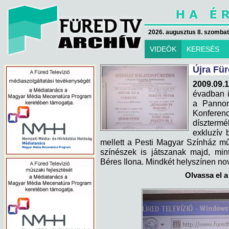
2026. augusztus 8. szombat 
VIDEÓK
KERESÉS
Újra Fü
2009.09.1
évadban i
a Pannon
Konferenc
díszterm
exkluzív 
mellett a Pesti Magyar Színház m
színészek is játszanak majd, min
Béres Ilona. Mindkét helyszínen no
Olvassa el a