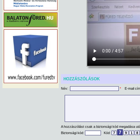
HOZZÁSZÓLÁSOK
Név:
*
E-mail cí
A hozzászólást csak a biztonsági kód megadása után
7
Biztonsági kód:
Kód:
7
9
1
8