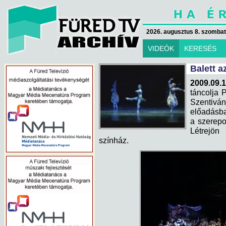
2026. augusztus 8. szombat 
VIDEÓK
KERESÉS
Balett 
2009.09.1
táncolja 
Szentiv
előadásba
a szerepo
Létrejön
színház.