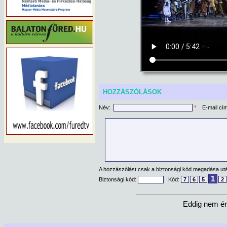
HOZZÁSZÓLÁSOK
Név:
*
E-mail cí
A hozzászólást csak a biztonsági kód megadása után
1
Biztonsági kód:
Kód:
7
6
5
2
Eddig nem ér