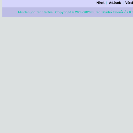
Hírek
|
Adások
|
Véte
Minden jog fenntartva. Copyright © 2005-2026 Füred Stúdió Televíziós Kf