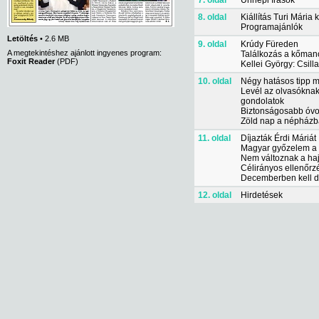
7. oldal
Ünnepi írások
8. oldal
Kiállítás Turi Mária 
Programajánlók
Letöltés
• 2.6 MB
9. oldal
Krúdy Füreden
A megtekintéshez ajánlott ingyenes program:
Találkozás a kőman
Foxit Reader
(PDF)
Kellei György: Csil
10. oldal
Négy hatásos tipp m
Levél az olvasókna
gondolatok
Biztonságosabb óv
Zöld nap a népház
11. oldal
Díjazták Érdi Máriát
Magyar győzelem a
Nem változnak a ha
Célirányos ellenőrz
Decemberben kell d
12. oldal
Hirdetések