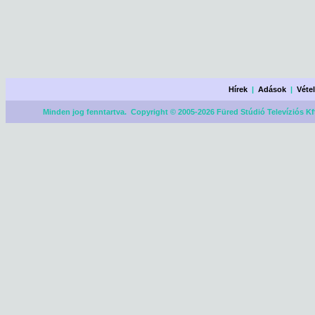
Hírek
|
Adások
|
Véte
Minden jog fenntartva. Copyright © 2005-2026 Füred Stúdió Televíziós Kf