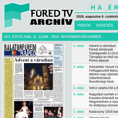
2026. augusztus 6. csütörtök
VIDEÓK
KERESÉS
XVI. ÉVFOLYAM, 11. SZÁM - 2016. NOVEMBER-DECEMBER
1. oldal
Advent a városban
Füredi élmények
Szalagavató a Lócz
Táncgála az első v
Prima-díjasok
2. oldal
Kitüntették Váradi 
Felfüggesztett fejle
Márton-napi újborkó
Gábelfrühstück
Rendőrségi hírek
3. oldal
Volt-e valaha híd a
4. oldal
Nagydíjat nyertek a
Kassára kirándult a
Negyvenéves a nyug
Az életpálya elisme
7. oldal
Karácsony 1916-ba