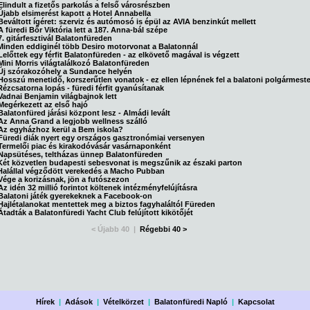
Elindult a fizetős parkolás a felső városrészben
Újabb elsimerést kapott a Hotel Annabella
Beváltott ígéret: szerviz és autómosó is épül az AVIA benzinkút mellett
A füredi Bőr Viktória lett a 187. Anna-bál szépe
7. gitárfesztivál Balatonfüreden
Minden eddiginél több Desiro motorvonat a Balatonnál
Lelőttek egy férfit Balatonfüreden - az elkövető magával is végzett
Mini Morris világtalálkozó Balatonfüreden
Új szórakozóhely a Sundance helyén
Hosszú menetidő, korszerűtlen vonatok - ez ellen lépnének fel a balatoni polgármest
Rézcsatorna lopás - füredi férfit gyanúsítanak
Vadnai Benjamin világbajnok lett
Megérkezett az első hajó
Balatonfüred járási központ lesz - Almádi levált
Az Anna Grand a legjobb wellness szálló
Az egyházhoz kerül a Bem iskola?
Füredi diák nyert egy országos gasztronómiai versenyen
Termelői piac és kirakodóvásár vasárnaponként
Napsütéses, teltházas ünnep Balatonfüreden
Két közvetlen budapesti sebesvonat is megszűnik az északi parton
Halállal végződött verekedés a Macho Pubban
Vége a korizásnak, jön a futószezon
Az idén 32 millió forintot költenek intézményfelújításra
Balatoni játék gyerekeknek a Facebook-on
Hajlétalanokat mentettek meg a biztos fagyhaláltól Füreden
Átadták a Balatonfüredi Yacht Club felújított kikötőjét
< Újabb 40 |
Régebbi 40 >
Hírek
|
Adások
|
Vételkörzet
|
Balatonfüredi Napló
|
Kapcsolat