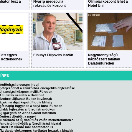
baton lesz a
Nyárra megépül a
Olimpiai központ lehet a
c
rekreációs központ
Hotel Uni
iatt egyes
Elhunyt Filipovits István
Nagymennyiségű
 közlekednek
kábítószert találtak
Balatonfüreden
HÍREK
Védőoltási program indul
Befejeződött a szívkórház energetikai fejlesztése
Új tanulási központ nyílik Füreden
A turisták szeretik a Balatont
Szobrot állítanak Bujtor Istvánnak
Szakmai díjat kapott Figula Mihály
Két napig ingyenes a helyi busz Füreden
Újabb fejlesztés a füredi strandokon
Új igazgató az Anna Grand Hotelben
Kerítést döntött a nagyi
Mi várható az új vasúti és volán menetrendben?
Januártól működik a füredi járási hivatal
Füred TV Híradó már szombaton is
Tíz darab elektromos kerékpárt hoztak a kínaiak