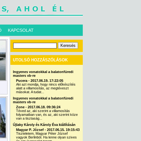
Ó
KAPCSOLAT
UTOLSÓ HOZZÁSZÓLÁSOK
Ingyenes vonatokkal a balatonfüredi
masters vb-re
Pucera - 2017.06.19. 17:22:05
Aki azt mondja, hogy nincs előkészítés
alatt a villamosítás, az megtéveszt
másokat. A tudat...
Ingyenes vonatokkal a balatonfüredi
masters vb-re
Zone - 2017.06.18. 09:36:24
Téved az, aki szerint a villamosítás
folyamatban van, és az, aki szerint köze
van a tisztaság...
Újlaky Károly és Károly Éva kiállításán
Magyar P. József - 2017.06.15. 19:15:43
Tiszteletem, Magyar Péter József
vagyok Berlinböl. Ha lenne olyan szives