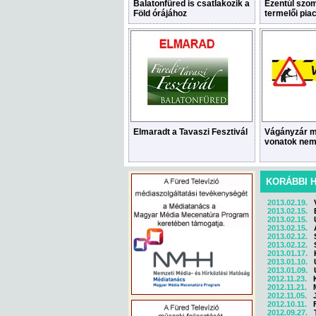
Balatonfüred is csatlakozik a
Ezentúl szom
Föld órájához
termelői pia
Elmaradt a Tavaszi Fesztivál
Vágányzár m
vonatok nem
KORÁBBI 
2013.02.19.
2013.02.15.
2013.02.15.
2013.02.15.
2013.02.12.
2013.02.12.
2013.01.17.
2013.01.10.
2013.01.09.
2012.11.23.
2012.11.21.
2012.11.05.
2012.10.11.
2012.09.27.