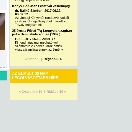
és egy kapcsolat terem...
Könyv-Bor-Jazz Fesztivál vasárnapig
dr. Balikó Sándor - 2017.06.12.
09:07:32
Az Ünnepi Könyvhét rendezvényeiből
csak az Ünnepi Könyvhét maradt ki.
Tavaly még láttunk...
25 éves a Füred TV: Lengyelországban
járt a Bem iskola kórusa (1997.)
F. É. - 2017.06.10. 20:01:47
Kimondhatatlanul megható volt
számomra e kedves, örök emlék
visszaáramlása ennek az élmény...
< Újabb 5 |
Régebbi 5 >
AZ ELMÚLT 30 NAP
LEGOLVASOTTABB HÍREI
< Gyakoribb 10 |
Ritkább 10 >