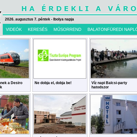
2026. augusztus 7. péntek - Ibolya napja
VIDEÓK
KERESÉS
MŰSORREND
BALATONFÜREDI NAPL
nek a Desiro
Ne dobja el, dobja be!
Víz napi Balcsi-party
ok
hatodszor