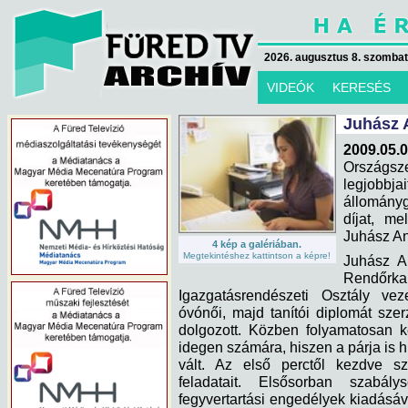
2026. augusztus 8. szombat 
VIDEÓK
KERESÉS
Juhász 
2009.05.0
Országsz
legjobb
állományg
díjat, m
Juhász An
4 kép a galériában.
Megtekintéshez kattintson a képre!
Juhász A
Rendőrk
Igazgatásrendészeti Osztály vez
óvónői, majd tanítói diplomát szer
dolgozott. Közben folyamatosan k
idegen számára, hiszen a párja is hi
vált. Az első perctől kezdve sz
feladatait. Elsősorban szabály
fegyvertartási engedélyek kiadásá