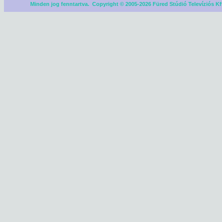
Minden jog fenntartva. Copyright © 2005-2026 Füred Stúdió Televíziós Kf