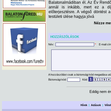
Balatonalmádiban él. Az Év Rendő
annál is inkább, mert ez a díj
előterjesztésre. A végső döntést
testületi ülése hagyja jóvá
Nézze meg
HOZZÁSZÓLÁSOK
Név:
*
E-mail cí
A hozzászólást csak a biztonsági kód megadása után
1
Biztonsági kód:
Kód:
5
1
9
4
Eddig nem ér
Hírek
|
Adások
|
Véte